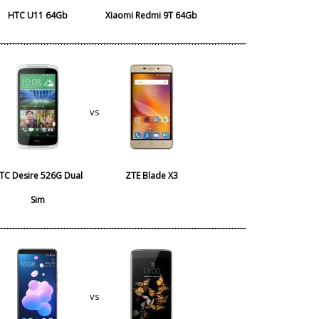
HTC U11 64Gb
Xiaomi Redmi 9T 64Gb
vs
TC Desire 526G Dual
ZTE Blade X3
Sim
vs