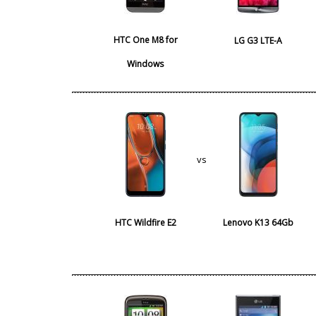
HTC One M8 for
LG G3 LTE-A
Windows
vs
HTC Wildfire E2
Lenovo K13 64Gb