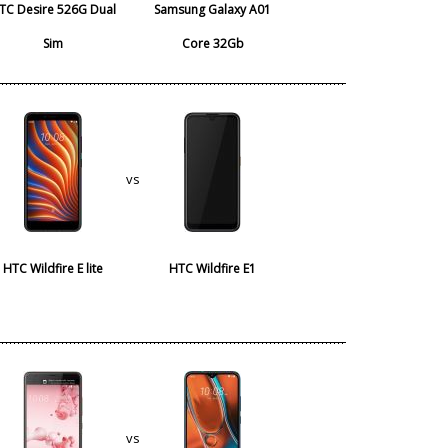
TC Desire 526G Dual
Samsung Galaxy A01
Sim
Core 32Gb
vs
HTC Wildfire E lite
HTC Wildfire E1
vs