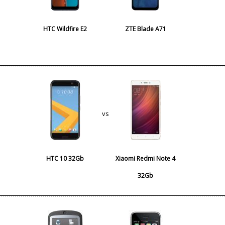
HTC Wildfire E2
ZTE Blade A71
vs
HTC 10 32Gb
Xiaomi Redmi Note 4
32Gb