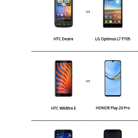
vs
HTC Desire
LG Optimus L7 P705
vs
HONOR Play 20 Pro
HTC Wildfire E