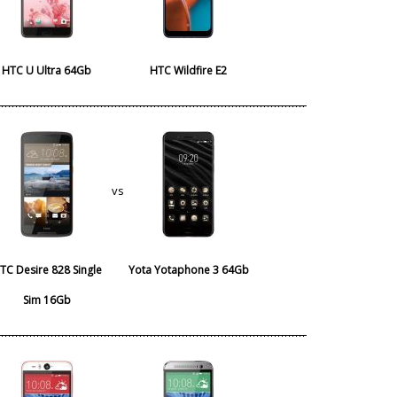
HTC U Ultra 64Gb
HTC Wildfire E2
vs
TC Desire 828 Single
Yota Yotaphone 3 64Gb
Sim 16Gb