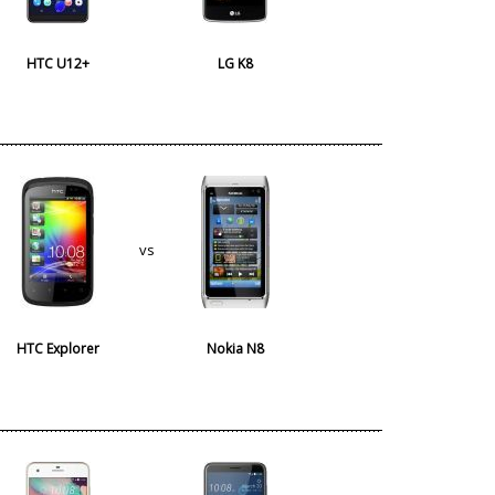
HTC U12+
LG K8
vs
HTC Explorer
Nokia N8