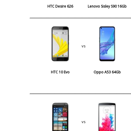
HTC Desire 626
Lenovo Sisley S90 16Gb
vs
HTC 10 Evo
Oppo A53 64Gb
vs