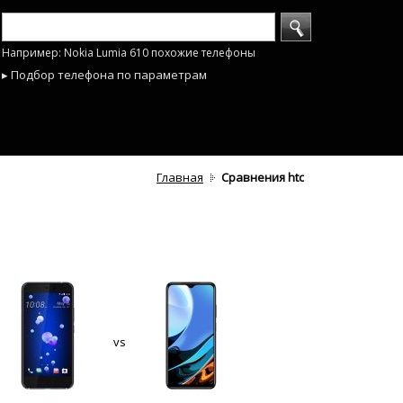
Например: Nokia Lumia 610 похожие телефоны
▸ Подбор телефона по параметрам
Главная
Сравнения htc
vs