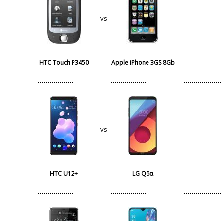
vs
HTC Touch P3450
Apple iPhone 3GS 8Gb
vs
HTC U12+
LG Q6α