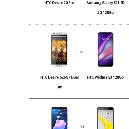
HTC Desire 20 Pro
Samsung Galaxy S21 SD
5G 128Gb
vs
HTC Desire 626G+ Dual
HTC Wildfire E3 128Gb
Sim
vs