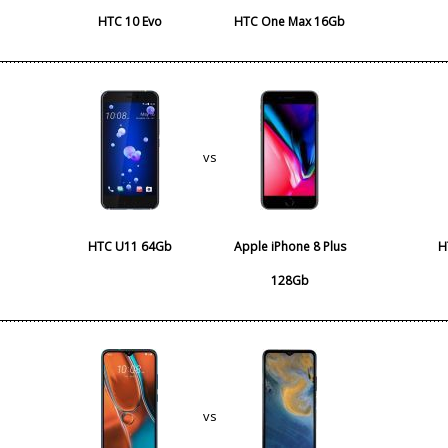
HTC 10 Evo
HTC One Max 16Gb
vs
HTC U11 64Gb
Apple iPhone 8 Plus
H
128Gb
vs