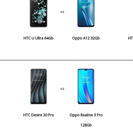
vs
HTC U Ultra 64Gb
Oppo A12 32Gb
HT
vs
HTC Desire 20 Pro
Oppo Realme 3 Pro
128Gb