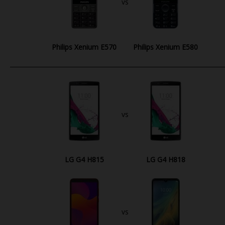
vs
Philips Xenium E570
Philips Xenium E580
vs
LG G4 H815
LG G4 H818
vs