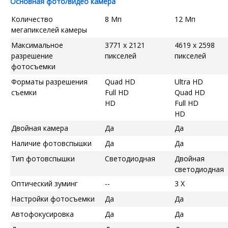
Основная фото/видео камера
Количество
8 Мп
12 Мп
мегапикселей камеры
Максимальное
3771 x 2121
4619 x 2598
разрешение
пикселей
пикселей
фотосъемки
Форматы разрешения
Quad HD
Ultra HD
съемки
Full HD
Quad HD
HD
Full HD
HD
Двойная камера
Да
Да
Наличие фотовспышки
Да
Да
Тип фотовспышки
Светодиодная
Двойная
светодиодная
Оптический зуминг
--
3 X
Настройки фотосъемки
Да
Да
Автофокусировка
Да
Да