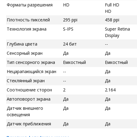
Форматы разрешения
HD
Full HD
HD
Плотность пикселей
295 ppi
458 ppi
Технология экрана
S-IPS
Super Retina
Display
Глубина цвета
24 бит
--
Сенсорный экран
Да
Да
Тип сенсорного экрана
Емкостный
Емкостный
Нецарапающийся экран
--
Да
Стеклянный экран
--
Да
Соотношение сторон
2
2.164
Автоповорот экрана
Да
Да
Датчик внешнего
Да
Да
освещения
Датчик приближения
Да
Да