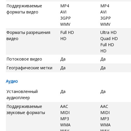
Поддерживаемые
MP4
MP4
форматы видео
AVI
AVI
3GPP
3GPP
WMV
WMV
Форматы разрешения
Full HD
Ultra HD
видео
HD
Quad HD
Full HD
HD
Потоковое видео
Да
Да
Географические метки
Да
Да
Аудио
Установленный
Да
Да
аудиоплеер
Поддерживаемые
AAC
AAC
звуковые форматы
MIDI
MIDI
MP3
MP3
WMA
WMA
WAV
WAV