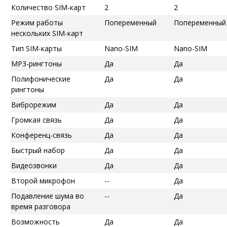
Количество SIM-карт
2
2
Режим работы
Попеременный
Попеременный
нескольких SIM-карт
Тип SIM-карты
Nano-SIM
Nano-SIM
MP3-рингтоны
Да
Да
Полифонические
Да
Да
рингтоны
Виброрежим
Да
Да
Громкая связь
Да
Да
Конференц-связь
Да
Да
Быстрый набор
Да
Да
Видеозвонки
Да
Да
Второй микрофон
--
Да
Подавление шума во
--
Да
время разговора
Возможность
Да
Да