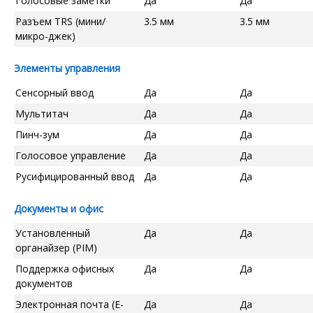
Голосовые заметки
Да
Да
Разъем TRS (мини/
3.5 мм
3.5 мм
микро-джек)
Элементы управления
Сенсорный ввод
Да
Да
Мультитач
Да
Да
Пинч-зум
Да
Да
Голосовое управление
Да
Да
Русифицированный ввод
Да
Да
Документы и офис
Установленный
Да
Да
органайзер (PIM)
Поддержка офисных
Да
Да
документов
Электронная почта (E-
Да
Да