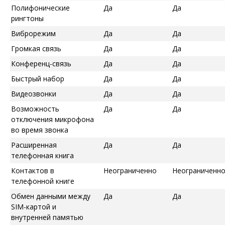
Полифонические
Да
Да
рингтоны
Виброрежим
Да
Да
Громкая связь
Да
Да
Конференц-связь
Да
Да
Быстрый набор
Да
Да
Видеозвонки
Да
Да
Возможность
Да
Да
отключения микрофона
во время звонка
Расширенная
Да
Да
телефонная книга
Контактов в
Неограниченно
Неограниченн
телефонной книге
Обмен данными между
Да
Да
SIM-картой и
внутренней памятью