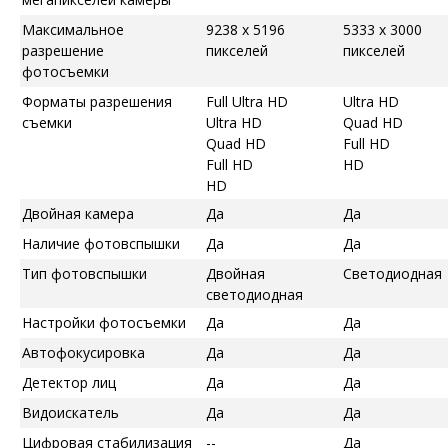
Максимальное
9238 x 5196
5333 x 3000
разрешение
пикселей
пикселей
фотосъемки
Форматы разрешения
Full Ultra HD
Ultra HD
съемки
Ultra HD
Quad HD
Quad HD
Full HD
Full HD
HD
HD
Двойная камера
Да
Да
Наличие фотовспышки
Да
Да
Тип фотовспышки
Двойная
Светодиодная
светодиодная
Настройки фотосъемки
Да
Да
Автофокусировка
Да
Да
Детектор лиц
Да
Да
Видоискатель
Да
Да
Цифровая стабилизация
--
Да