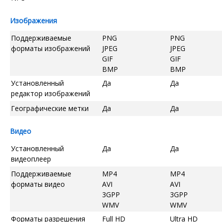
Изображения
Поддерживаемые
PNG
PNG
форматы изображений
JPEG
JPEG
GIF
GIF
BMP
BMP
Установленный
Да
Да
редактор изображений
Географические метки
Да
Да
Видео
Установленный
Да
Да
видеоплеер
Поддерживаемые
MP4
MP4
форматы видео
AVI
AVI
3GPP
3GPP
WMV
WMV
Форматы разрешения
Full HD
Ultra HD