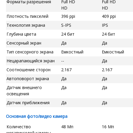
Форматы разрешения
Full HD
Full HD
HD
HD
Плотность пикселей
396 ppi
409 ppi
Технология экрана
S-IPS
IPS
Глубина цвета
24 бит
24 бит
Сенсорный экран
Да
Да
Тип сенсорного экрана
Емкостный
Емкостный
Нецарапающийся экран
--
Да
Соотношение сторон
2.167
2.167
Автоповорот экрана
Да
Да
Датчик внешнего
Да
Да
освещения
Датчик приближения
Да
Да
Основная фото/видео камера
Количество
48 Мп
16 Мп
мегапикселей камеры