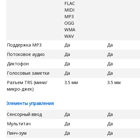
FLAC
MIDI
MP3
OGG
WMA
WAV
Поддержка MP3
Да
Да
Потоковое аудио
Да
Да
Диктофон
Да
Да
Голосовые заметки
Да
Да
Разъем TRS (мини/
3.5 мм
3.5 мм
микро-джек)
Элементы управления
Сенсорный ввод
Да
Да
Мультитач
Да
Да
Пинч-зум
Да
Да