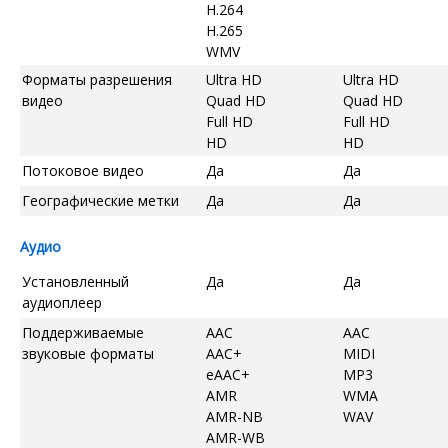
H.264
H.265
WMV
Форматы разрешения
Ultra HD
Ultra HD
видео
Quad HD
Quad HD
Full HD
Full HD
HD
HD
Потоковое видео
Да
Да
Географические метки
Да
Да
Аудио
Установленный
Да
Да
аудиоплеер
Поддерживаемые
AAC
AAC
звуковые форматы
AAC+
MIDI
eAAC+
MP3
AMR
WMA
AMR-NB
WAV
AMR-WB