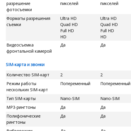
разрешение
пикселей
пикселей
фотосъемки
Форматы разрешения
Ultra HD
Ultra HD
съемки
Quad HD
Quad HD
Full HD
Full HD
HD
HD
Видеосъемка
Да
Да
фронтальной камерой
SIM-карта и звонки
Количество SIM-карт
2
2
Режим работы
Попеременный
Попеременный
нескольких SIM-карт
Тип SIM-карты
Nano-SIM
Nano-SIM
MP3-рингтоны
Да
Да
Полифонические
Да
Да
рингтоны
Виброрежим
Да
Да