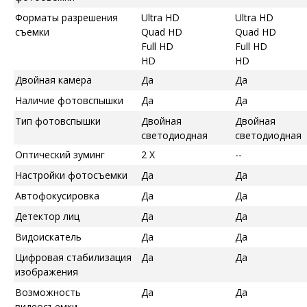
Форматы разрешения
Ultra HD
Ultra HD
съемки
Quad HD
Quad HD
Full HD
Full HD
HD
HD
Двойная камера
Да
Да
Наличие фотовспышки
Да
Да
Тип фотовспышки
Двойная
Двойная
светодиодная
светодиодная
Оптический зуминг
2 X
--
Настройки фотосъемки
Да
Да
Автофокусировка
Да
Да
Детектор лиц
Да
Да
Видоискатель
Да
Да
Цифровая стабилизация
Да
Да
изображения
Возможность
Да
Да
видеосъемки