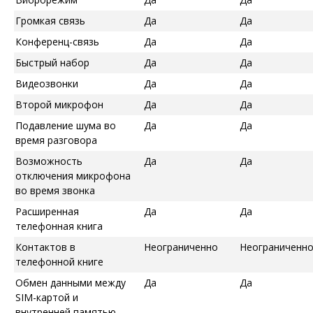
Громкая связь
Да
Да
Конференц-связь
Да
Да
Быстрый набор
Да
Да
Видеозвонки
Да
Да
Второй микрофон
Да
Да
Подавление шума во
Да
Да
время разговора
Возможность
Да
Да
отключения микрофона
во время звонка
Расширенная
Да
Да
телефонная книга
Контактов в
Неограниченно
Неограниченн
телефонной книге
Обмен данными между
Да
Да
SIM-картой и
внутренней памятью