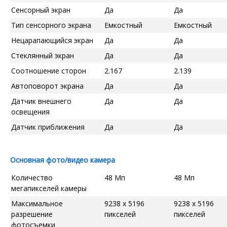
Сенсорный экран
Да
Да
Тип сенсорного экрана
Емкостный
Емкостный
Нецарапающийся экран
Да
Да
Стеклянный экран
Да
Да
Соотношение сторон
2.167
2.139
Автоповорот экрана
Да
Да
Датчик внешнего
Да
Да
освещения
Датчик приближения
Да
Да
Основная фото/видео камера
Количество
48 Мп
48 Мп
мегапикселей камеры
Максимальное
9238 x 5196
9238 x 5196
разрешение
пикселей
пикселей
фотосъемки