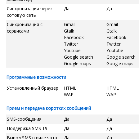
Синхронизация через
Да
Да
сотовую сеть
Синхронизация с
Gmail
Gmail
сервисами
Gtalk
Gtalk
Facebook
Facebook
Twitter
Twitter
Youtube
Youtube
Google search
Google search
Google maps
Google maps
Программные возможности
Установленный браузер
HTML
HTML
WAP
WAP
Прием и передача коротких сообщений
SMS-сообщения
Да
Да
Поддержка SMS T9
Да
Да
Вывод SMS в виде чата
Да
Да