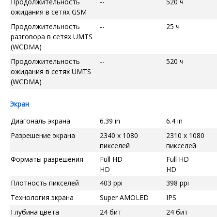
Продолжительность
--
520 ч
ожидания в сетях GSM
Продолжительность
--
25 ч
разговора в сетях UMTS
(WCDMA)
Продолжительность
--
520 ч
ожидания в сетях UMTS
(WCDMA)
Экран
Диагональ экрана
6.39 in
6.4 in
Разрешение экрана
2340 x 1080
2310 x 1080
пикселей
пикселей
Форматы разрешения
Full HD
Full HD
HD
HD
Плотность пикселей
403 ppi
398 ppi
Технология экрана
Super AMOLED
IPS
Глубина цвета
24 бит
24 бит