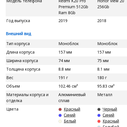
Модель телефона
Redmi K20 Pro
Honor View 20
Premium 512Gb
256Gb
Ram 8Gb
Год выпуска
2019
2018
Внешний вид
Тип корпуса
Моноблок
Моноблок
Длина корпуса
157 мм
157 мм
Ширина корпуса
74 мм
75 мм
Толщина корпуса
8.8 мм
8.1 мм
Вес
191 г
180 г
Объем
102.46 см³
95.83 см³
Материалы корпуса и
Алюминиевый
Металл
отделка
сплав
Цвета
Красный
Черный
Синий
Синий
Белый
Красный
Голубой