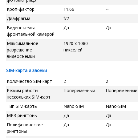
Кроп-фактор
11.66
--
Диафрагма
f/2
--
Видеосъемка
Да
Да
фронтальной камерой
Максимальное
1920 x 1080
--
разрешение
пикселей
видеосъемки
SIM-карта и звонки
Количество SIM-карт
2
2
Режим работы
Попеременный
Попеременный
нескольких SIM-карт
Тип SIM-карты
Nano-SIM
Nano-SIM
MP3-рингтоны
Да
Да
Полифонические
Да
Да
рингтоны