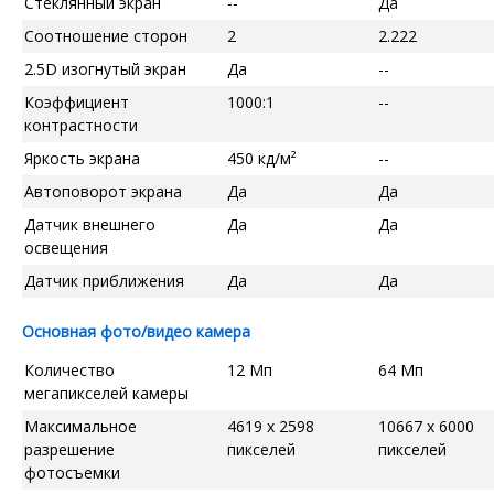
Стеклянный экран
--
Да
Соотношение сторон
2
2.222
2.5D изогнутый экран
Да
--
Коэффициент
1000:1
--
контрастности
Яркость экрана
450 кд/м²
--
Автоповорот экрана
Да
Да
Датчик внешнего
Да
Да
освещения
Датчик приближения
Да
Да
Основная фото/видео камера
Количество
12 Мп
64 Мп
мегапикселей камеры
Максимальное
4619 x 2598
10667 x 6000
разрешение
пикселей
пикселей
фотосъемки