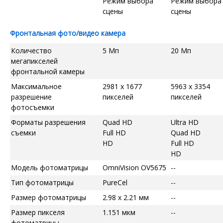
Режим выбора
Режим выбора
сцены
сцены
Фронтальная фото/видео камера
Количество
5 Мп
20 Мп
мегапикселей
фронтальной камеры
Максимальное
2981 x 1677
5963 x 3354
разрешение
пикселей
пикселей
фотосъемки
Форматы разрешения
Quad HD
Ultra HD
съемки
Full HD
Quad HD
HD
Full HD
HD
Модель фотоматрицы
OmniVision OV5675
--
Тип фотоматрицы
PureCel
--
Размер фотоматрицы
2.98 x 2.21 мм
--
Размер пикселя
1.151 мкм
--
фотоматрицы