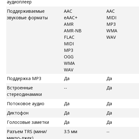
аудиоплеер
Поддерживаемые
AAC
AAC
звуковые форматы
eAAC+
MIDI
AMR
MP3
AMR-NB
WMA
FLAC
WAV
MIDI
MP3
OGG
WMA
WAV
Поддержка MP3
Да
Да
Встроенные
--
Да
стереодинамики
Потоковое аудио
Да
Да
Диктофон
Да
Да
Голосовые заметки
Да
Да
Разъем TRS (мини/
3.5 мм
--
микро-джек)