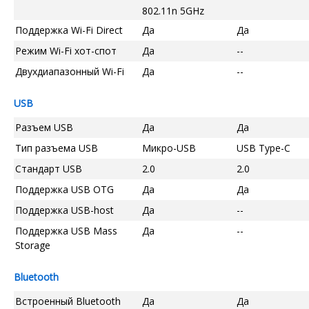
802.11n 5GHz
Поддержка Wi-Fi Direct
Да
Да
Режим Wi-Fi хот-спот
Да
--
Двухдиапазонный Wi-Fi
Да
--
USB
Разъем USB
Да
Да
Тип разъема USB
Микро-USB
USB Type-C
Стандарт USB
2.0
2.0
Поддержка USB OTG
Да
Да
Поддержка USB-host
Да
--
Поддержка USB Mass
Да
--
Storage
Bluetooth
Встроенный Bluetooth
Да
Да