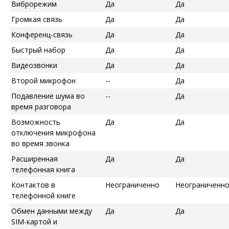
Виброрежим
Да
Да
Громкая связь
Да
Да
Конференц-связь
Да
Да
Быстрый набор
Да
Да
Видеозвонки
Да
Да
Второй микрофон
--
Да
Подавление шума во
--
Да
время разговора
Возможность
Да
Да
отключения микрофона
во время звонка
Расширенная
Да
Да
телефонная книга
Контактов в
Неограниченно
Неограниченн
телефонной книге
Обмен данными между
Да
Да
SIM-картой и