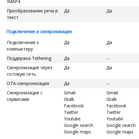
IMAP4
Преобразование речи в
Да
Да
текст
Подключение и синхронизация
Подключение к
Да
Да
компьютеру
Поддержка Tethering
Да
--
Синхронизация через
Да
Да
сотовую сеть
OTA-синхронизация
Да
--
Синхронизация с
Gmail
Gmail
сервисами
Gtalk
Gtalk
Facebook
Facebook
Twitter
Twitter
Youtube
Youtube
Google search
Google search
Google maps
Google maps