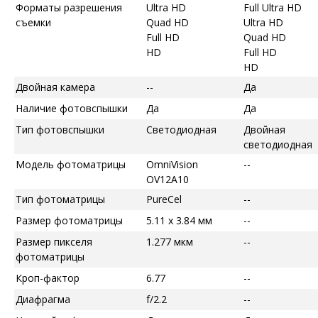
Форматы разрешения
Ultra HD
Full Ultra HD
съемки
Quad HD
Ultra HD
Full HD
Quad HD
HD
Full HD
HD
Двойная камера
--
Да
Наличие фотовспышки
Да
Да
Тип фотовспышки
Светодиодная
Двойная
светодиодная
Модель фотоматрицы
OmniVision
--
OV12A10
Тип фотоматрицы
PureCel
--
Размер фотоматрицы
5.11 x 3.84 мм
--
Размер пикселя
1.277 мкм
--
фотоматрицы
Кроп-фактор
6.77
--
Диафрагма
f/2.2
--