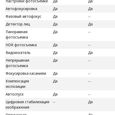
Настройки фотосъемки
Да
Да
Автофокусировка
Да
Да
Фазовый автофокус
Да
--
Детектор лиц
Да
Да
Панорамная
Да
--
фотосъемка
HDR фотосъемка
Да
--
Видоискатель
Да
Да
Непрерывная
Да
--
фотосъемка
Фокусировка касанием
Да
--
Компенсация
Да
--
экспозиции
Автоспуск
Да
--
Цифровая стабилизация
--
Да
изображения
Оптическая
--
Да