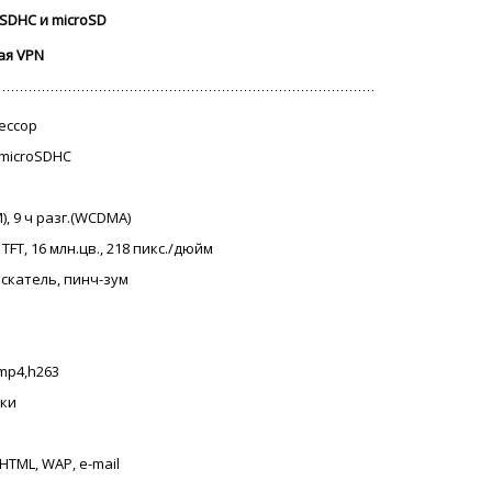
SDHC и microSD
ая VPN
цессор
, microSDHC
M), 9 ч разг.(WCDMA)
TFT, 16 млн.цв., 218 пикс./дюйм
искатель, пинч-зум
 mp4,h263
оки
 HTML, WAP, e-mail