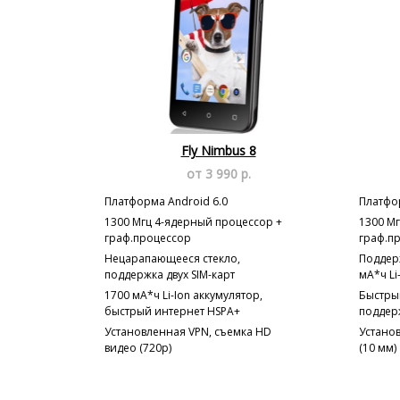
Fly Nimbus 8
от 3 990 р.
Платформа Android 6.0
Платфор
1300 Мгц 4-ядерный процессор +
1300 М
граф.процессор
граф.п
Нецарапающееся стекло,
Поддерж
поддержка двух SIM-карт
мА*ч Li
1700 мА*ч Li-Ion аккумулятор,
Быстры
быстрый интернет HSPA+
поддерж
Установленная VPN, съемка HD
Установ
видео (720p)
(10 мм)