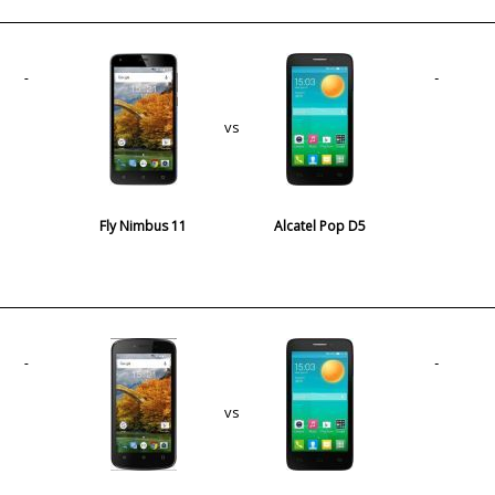
vs
Fly Nimbus 11
Alcatel Pop D5
vs