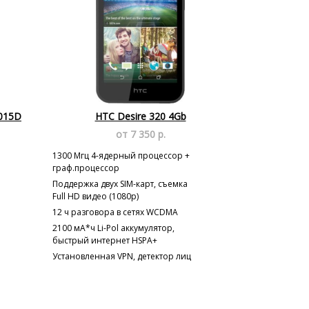
5015D
HTC Desire 320 4Gb
от 7 350 р.
1300 Мгц 4-ядерный процессор +
граф.процессор
Поддержка двух SIM-карт, съемка
Full HD видео (1080p)
й
12 ч разговора в сетях WCDMA
2100 мА*ч Li-Pol аккумулятор,
быстрый интернет HSPA+
Установленная VPN, детектор лиц