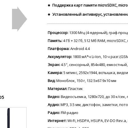
Поддержка карт памяти microSDXC, micro
Установленный антивирус, установленн
Процессор:
1300 Мгц (4-ядерный), граф.про
Память:
4 Гб + 32 Гб, 512 Мб RAM, microSDXC
Платформа:
Android 4.4
Аккумулятор:
1800 мА*ч Li-Ion, 10 ч разг.(GS
Экран:
4.5", сенсорный, 854x480, емкостный, 
Камера:
5 мпикс, 2592x1944, вспышка, видо
Вид:
Моноблок, 150 г, 132.5x67.9x10 мм
Материал:
Пластик
Видео:
Видеосъемка, 1280x720, до 30 к/сек,
D5
Аудио:
MP3, 3.5 мм, диктофон, заметки, пот
Радио:
FM-радио
Интернет:
Wi-Fi, HSDPA, HSUPA, EV-DO Rev.a,