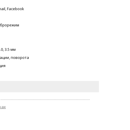
mail, Facebook
иброрежим
.0, 3.5 мм
ации, поворота
ция
ках