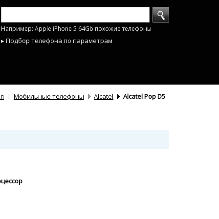
Например: Apple iPhone 5 64Gb похожие телефоны
▸ Подбор телефона по параметрам
ая
Мобильные телефоны
Alcatel
Alcatel Pop D5
оцессор