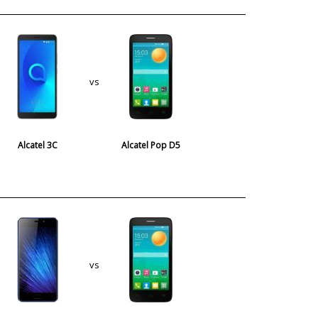
vs
Alcatel 3C
Alcatel Pop D5
vs