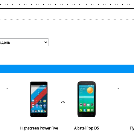
vs
Highscreen Power Five
Alcatel Pop D5
Fl