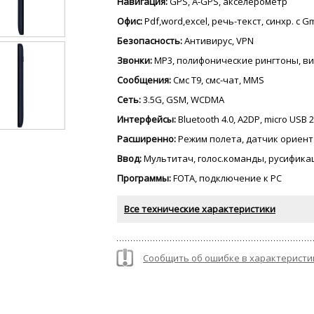
Навигация:
GPS, A-GPS, акселерометр
Офис:
Pdf,word,excel, речь-текст, синхр. с G
Безопасность:
Антивирус, VPN
Звонки:
MP3, полифонические рингтоны, в
Сообщения:
Смс Т9, смс-чат, MMS
Сеть:
3.5G, GSM, WCDMA
Интерфейсы:
Bluetooth 4.0, A2DP, micro USB 2
Расширенно:
Режим полета, датчик ориент
Ввод:
Мультитач, голос.команды, русифика
Программы:
FOTA, подключение к PC
Все технические характеристики
Сообщить об ошибке в характеристи