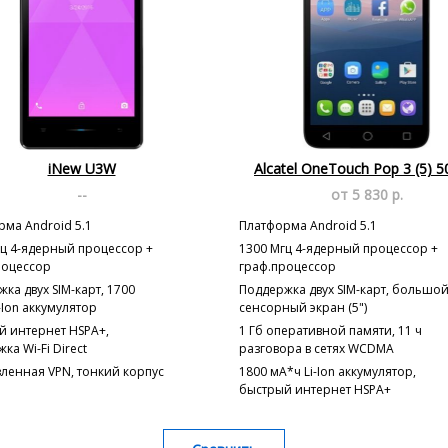
iNew U3W
Alcatel OneTouch Pop 3 (5) 
--
от 5 830 р.
ма Android 5.1
Платформа Android 5.1
гц 4-ядерный процессор +
1300 Мгц 4-ядерный процессор +
роцессор
граф.процессор
ка двух SIM-карт, 1700
Поддержка двух SIM-карт, большо
-Ion аккумулятор
сенсорный экран (5")
й интернет HSPA+,
1 Гб оперативной памяти, 11 ч
ка Wi-Fi Direct
разговора в сетях WCDMA
ленная VPN, тонкий корпус
1800 мА*ч Li-Ion аккумулятор,
быстрый интернет HSPA+