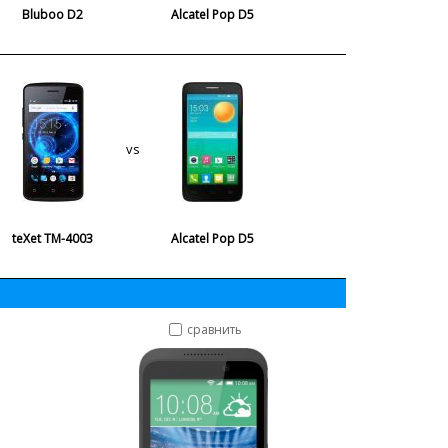
Bluboo D2
Alcatel Pop D5
vs
teXet TM-4003
Alcatel Pop D5
сравнить