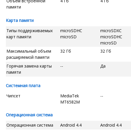
Объём встроенной
4 Гб
4 Гб
памяти
Карта памяти
Типы поддерживаемых
microSDHC
microSDXC
карт памяти
microSD
microSDHC
microSD
Максимальный объем
32 Гб
32 Гб
расширяемой памяти
Горячая замена карты
--
Да
памяти
Системная плата
Чипсет
MediaTek
--
MT6582M
Операционная система
Операционная система
Android 4.4
Android 4.4