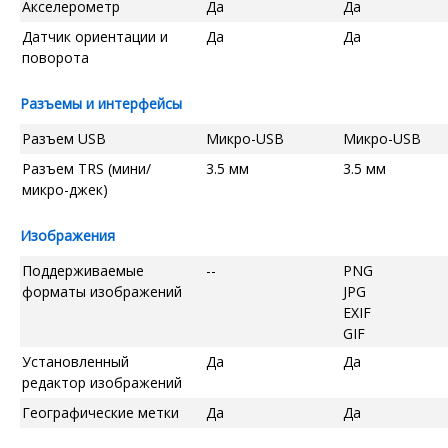
Акселерометр
Да
Да
Датчик ориентации и
Да
Да
поворота
Разъемы и интерфейсы
Разъем USB
Микро-USB
Микро-USB
Разъем TRS (мини/
3.5 мм
3.5 мм
микро-джек)
Изображения
Поддерживаемые
--
PNG
форматы изображений
JPG
EXIF
GIF
Установленный
Да
Да
редактор изображений
Географические метки
Да
Да