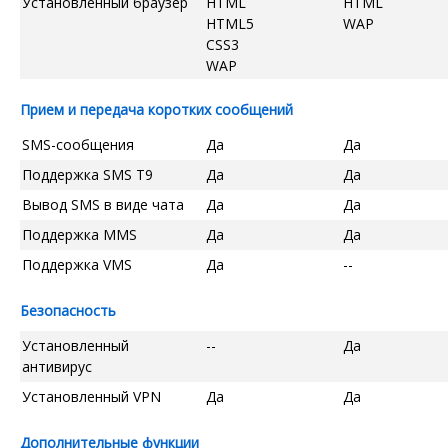
Установленный браузер
HTML
HTML
HTML5
WAP
CSS3
WAP
Прием и передача коротких сообщений
SMS-сообщения
Да
Да
Поддержка SMS T9
Да
Да
Вывод SMS в виде чата
Да
Да
Поддержка MMS
Да
Да
Поддержка VMS
Да
--
Безопасность
Установленный
--
Да
антивирус
Установленный VPN
Да
Да
Дополнительные функции