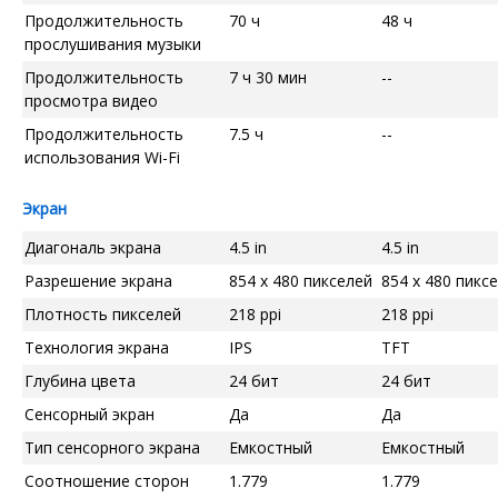
Продолжительность
70 ч
48 ч
прослушивания музыки
Продолжительность
7 ч 30 мин
--
просмотра видео
Продолжительность
7.5 ч
--
использования Wi-Fi
Экран
Диагональ экрана
4.5 in
4.5 in
Разрешение экрана
854 x 480 пикселей
854 x 480 пикс
Плотность пикселей
218 ppi
218 ppi
Технология экрана
IPS
TFT
Глубина цвета
24 бит
24 бит
Сенсорный экран
Да
Да
Тип сенсорного экрана
Емкостный
Емкостный
Соотношение сторон
1.779
1.779