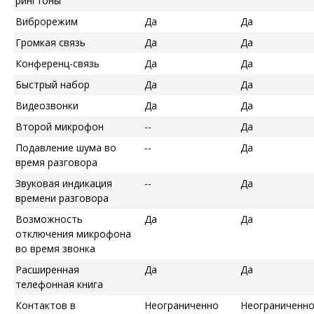
рингтоны
Виброрежим
Да
Да
Громкая связь
Да
Да
Конференц-связь
Да
Да
Быстрый набор
Да
Да
Видеозвонки
Да
Да
Второй микрофон
--
Да
Подавление шума во
--
Да
время разговора
Звуковая индикация
--
Да
времени разговора
Возможность
Да
Да
отключения микрофона
во время звонка
Расширенная
Да
Да
телефонная книга
Контактов в
Неограниченно
Неограниченн