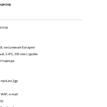
оцессор
цессор
USB, несъемная батарея
ый, S-IPS, 395 пикс./дюйм
ветодиода
 mp4,avi,3gp
 WAP, e-mail
етр