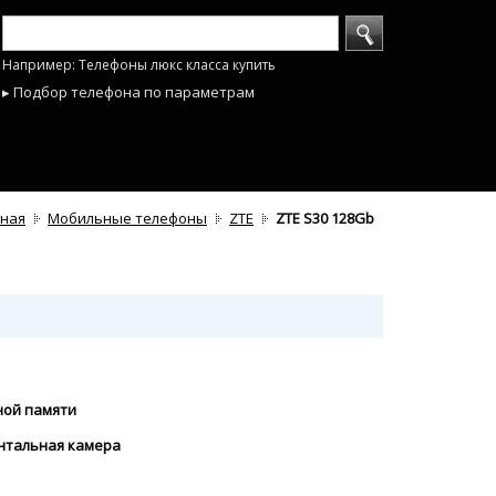
Например: Телефоны люкс класса купить
▸ Подбор телефона по параметрам
вная
Мобильные телефоны
ZTE
ZTE S30 128Gb
ной памяти
онтальная камера