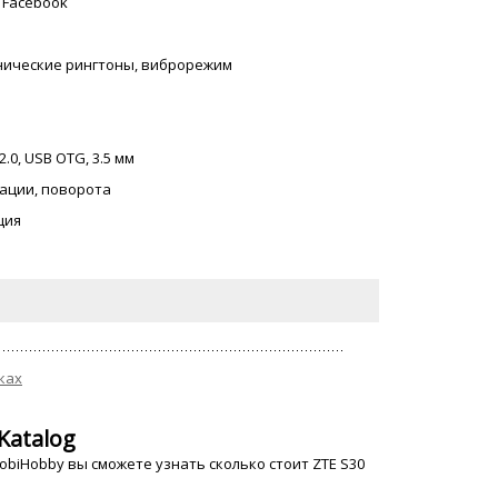
, Facebook
онические рингтоны, виброрежим
2.0, USB OTG, 3.5 мм
ации, поворота
ция
ках
Katalog
biHobby вы сможете узнать сколько стоит ZTE S30