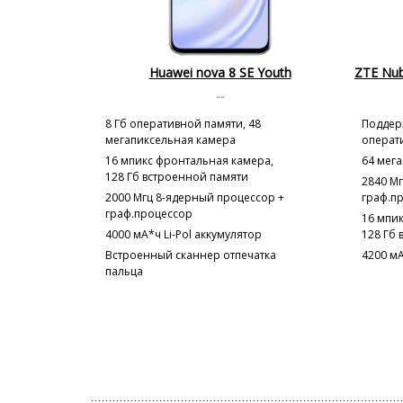
Huawei nova 8 SE Youth
ZTE Nub
--
8 Гб оперативной памяти, 48
Поддерж
мегапиксельная камера
операт
16 мпикс фронтальная камера,
64 мег
128 Гб встроенной памяти
2840 М
2000 Мгц 8-ядерный процессор +
граф.п
граф.процессор
16 мпи
4000 мА*ч Li-Pol аккумулятор
128 Гб
Встроенный сканнер отпечатка
4200 мА
пальца