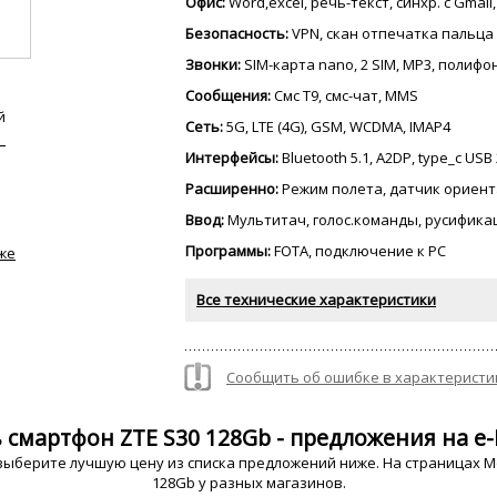
Офис:
Word,excel, речь-текст, синхр. с Gmail
Безопасность:
VPN, скан отпечатка пальца
Звонки:
SIM-карта nano, 2 SIM, MP3, полиф
Сообщения:
Смс Т9, смс-чат, MMS
й
Сеть:
5G, LTE (4G), GSM, WCDMA, IMAP4
Интерфейсы:
Bluetooth 5.1, A2DP, type_c USB 
Расширенно:
Режим полета, датчик ориент
Ввод:
Мультитач, голос.команды, русифика
Программы:
FOTA, подключение к PC
же
Все технические характеристики
Сообщить об ошибке в характеристи
 смартфон ZTE S30 128Gb - предложения на e-
выберите лучшую цену из списка предложений ниже. На страницах Mo
128Gb у разных магазинов.