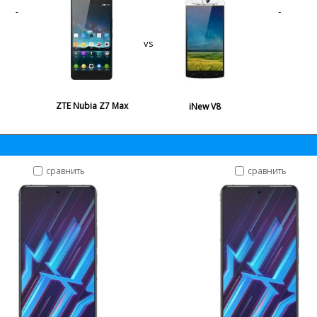
vs
ZTE Nubia Z7 Max
iNew V8
сравнить
сравнить