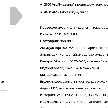
2000 Мгц 8-ядерный процессор + граф.пр
4000 мА*ч Li-Pol аккумулятор
Процессор:
2000 Мгц (8-ядерный), граф.про
Память:
128 Гб, 8 Гб RAM
Платформа:
Android 11.0
Аккумулятор:
4000 мА*ч Li-Pol, зарядка от 
Экран:
6.67", сенсорный, 2400x1080, емкостн
Камера:
64 мпикс, 10667x6000, вспышка 2-с
Вид:
Моноблок, 184 г, 164.8x76.4x7.9 мм
Материал:
Алюминий, стекло
Видео:
Видеосъемка, 3840x2160, до 30 к/сек,
Gb
Аудио:
MP3, диктофон, заметки, потоки
Интернет:
Wi-Fi, HSPA+, HSDPA, HSUPA, HTML,
Навигация:
GPS, A-GPS, компас, акселером