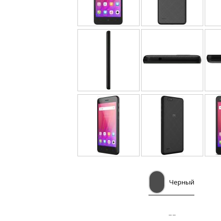
Черный
--