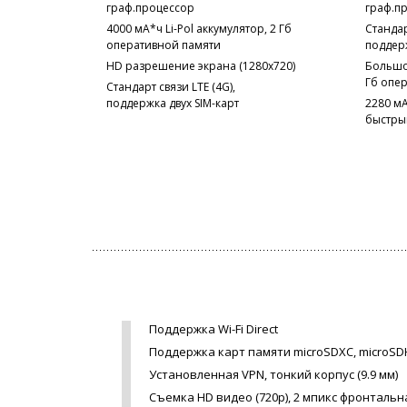
граф.процессор
граф.п
4000 мА*ч Li-Pol аккумулятор, 2 Гб
Стандар
оперативной памяти
поддерж
HD разрешение экрана (1280x720)
Большой
Гб опе
Стандарт связи LTE (4G),
поддержка двух SIM-карт
2280 мА
быстры
Поддержка Wi-Fi Direct
Поддержка карт памяти microSDXC, microSD
Установленная VPN, тонкий корпус (9.9 мм)
Съемка HD видео (720p), 2 мпикс фронталь