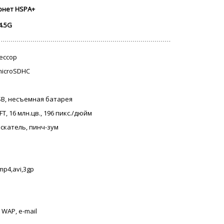
рнет HSPA+
4.5G
цессор
 microSDHC
USB, несъемная батарея
T, 16 млн.цв., 196 пикс./дюйм
искатель, пинч-зум
mp4,avi,3gp
 WAP, e-mail