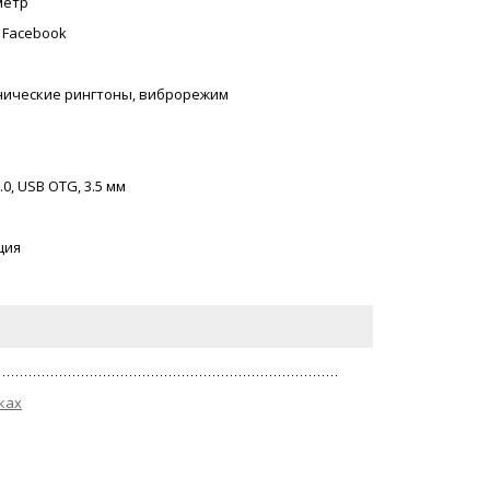
метр
, Facebook
онические рингтоны, виброрежим
.0, USB OTG, 3.5 мм
ция
ках