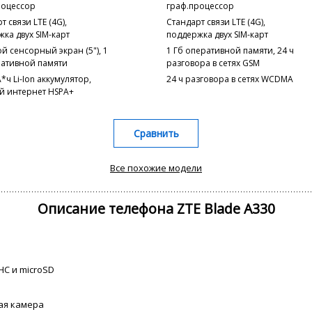
роцессор
граф.процессор
т связи LTE (4G),
Стандарт связи LTE (4G),
ка двух SIM-карт
поддержка двух SIM-карт
 сенсорный экран (5"), 1
1 Гб оперативной памяти, 24 ч
ративной памяти
разговора в сетях GSM
*ч Li-Ion аккумулятор,
24 ч разговора в сетях WCDMA
й интернет HSPA+
Сравнить
Все похожие модели
Описание телефона ZTE Blade A330
HC и microSD
ная камера