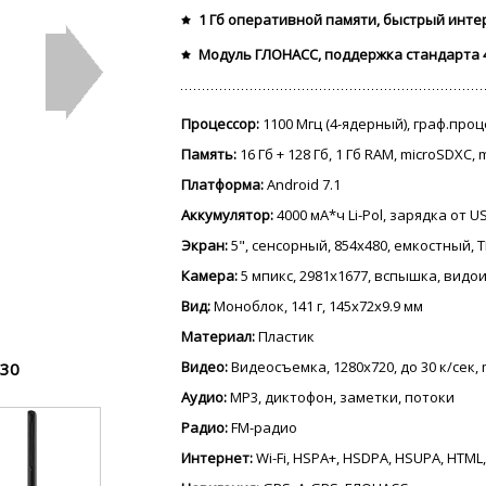
1 Гб оперативной памяти, быстрый инте
Модуль ГЛОНАСС, поддержка стандарта 
Процессор:
1100 Мгц (4-ядерный), граф.про
Память:
16 Гб + 128 Гб, 1 Гб RAM, microSDXC,
Платформа:
Android 7.1
Аккумулятор:
4000 мА*ч Li-Pol, зарядка от 
Экран:
5", сенсорный, 854x480, емкостный, TF
Камера:
5 мпикс, 2981x1677, вспышка, видо
Вид:
Моноблок, 141 г, 145x72x9.9 мм
Материал:
Пластик
Видео:
Видеосъемка, 1280x720, до 30 к/сек, 
330
Аудио:
MP3, диктофон, заметки, потоки
Радио:
FM-радио
Интернет:
Wi-Fi, HSPA+, HSDPA, HSUPA, HTML,