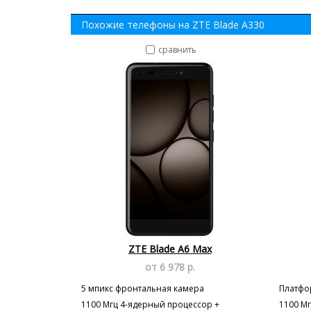
Похожие телефоны на ZTE Blade A330
сравнить
ZTE Blade A6 Max
от 6 978 р.
5 мпикс фронтальная камера
Платфор
1100 Мгц 4-ядерный процессор +
1100 М