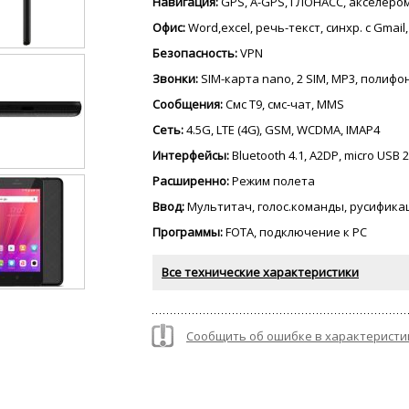
Навигация:
GPS, A-GPS, ГЛОНАСС, акселеро
Офис:
Word,excel, речь-текст, синхр. с Gmail
Безопасность:
VPN
Звонки:
SIM-карта nano, 2 SIM, MP3, полиф
Сообщения:
Смс Т9, смс-чат, MMS
Сеть:
4.5G, LTE (4G), GSM, WCDMA, IMAP4
Интерфейсы:
Bluetooth 4.1, A2DP, micro USB 2
Расширенно:
Режим полета
Ввод:
Мультитач, голос.команды, русифика
Программы:
FOTA, подключение к PC
Все технические характеристики
Сообщить об ошибке в характеристи