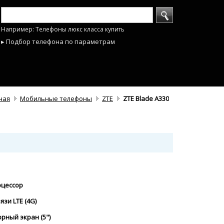
Например: Телефоны люкс класса купить
▸ Подбор телефона по параметрам
ная
Мобильные телефоны
ZTE
ZTE Blade A330
оцессор
язи LTE (4G)
рный экран (5")