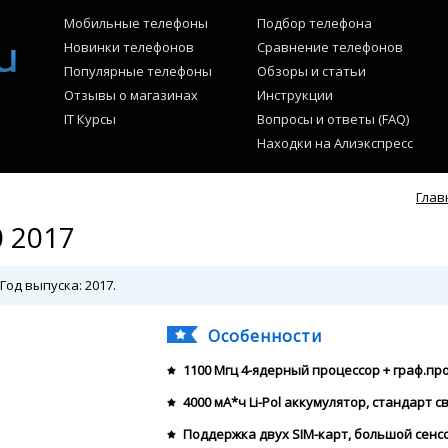
Мобильные телефоны
Подбор телефона
Новинки телефонов
Сравнение телефонов
Популярные телефоны
Обзоры и статьи
Отзывы о магазинах
Инструкции
IT Курсы
Вопросы и ответы (FAQ)
Находки на Алиэкспресс
Глав
 2017
Год выпуска: 2017.
Особенности
1100 Мгц 4-ядерный процессор + граф.пр
4000 мА*ч Li-Pol аккумулятор, стандарт св
Поддержка двух SIM-карт, большой сенсо