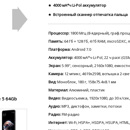
4000 мА*ч Li-Pol аккумулятор
Встроенный сканнер отпечатка пальца
Процессор:
1800 Мгц (8-ядерный), граф.про
Память:
64 Гб + 128 Гб, 4 Гб RAM, microSDXC,
Платформа:
Android 7.0
Аккумулятор:
4000 мА*ч Li-Pol, 22 ч разг.(GS
Экран:
5.99", сенсорный, 2160x1080, емкостн
Камера:
12 мпикс, 4619x2598, вспышка 2-св
Вид:
Моноблок, 180 г, 158x75.4x8.1 мм
Материал:
Алюминий, пластик
Видео:
Видеосъемка, 1920x1080, до 30 к/сек
 5 64Gb
Аудио:
MP3, диктофон, заметки, потоки
Радио:
FM-радио
Интернет:
Wi-Fi, HSPA+, HSDPA, HSUPA, HTML,