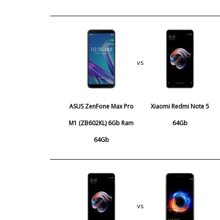
vs
ASUS ZenFone Max Pro
Xiaomi Redmi Note 5
M1 (ZB602KL) 6Gb Ram
64Gb
64Gb
vs