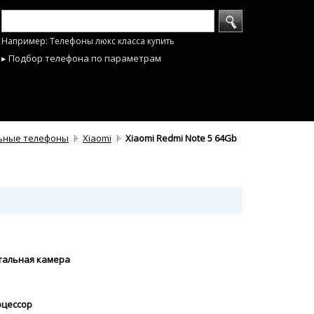
Например: Телефоны люкс класса купить
▸ Подбор телефона по параметрам
ьные телефоны
Xiaomi
Xiaomi Redmi Note 5 64Gb
нтальная камера
оцессор