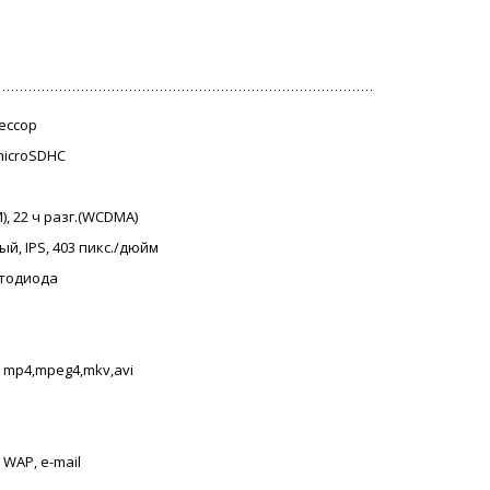
цессор
 microSDHC
M), 22 ч разг.(WCDMA)
ый, IPS, 403 пикс./дюйм
етодиода
, mp4,mpeg4,mkv,avi
 WAP, e-mail