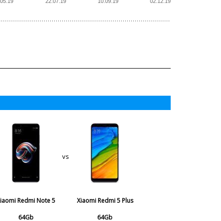
.05.19
22.07.19
10.09.19
02.12.19
vs
iaomi Redmi Note 5
Xiaomi Redmi 5 Plus
64Gb
64Gb