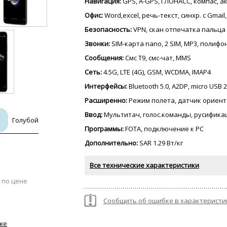
Навигация:
GPS, A-GPS, ГЛОНАСС, компас, 
Офис:
Word,excel, речь-текст, синхр. с Gmail
Безопасность:
VPN, скан отпечатка пальца
Звонки:
SIM-карта nano, 2 SIM, MP3, полиф
Сообщения:
Смс Т9, смс-чат, MMS
Сеть:
4.5G, LTE (4G), GSM, WCDMA, IMAP4
Интерфейсы:
Bluetooth 5.0, A2DP, micro USB 
Расширенно:
Режим полета, датчик ориент
Ввод:
Мультитач, голос.команды, русифика
Голубой
Программы:
FOTA, подключение к PC
Дополнительно:
SAR 1.29 Вт/кг
Все технические характеристики
 по цене
Сообщить об ошибке в характеристи
же