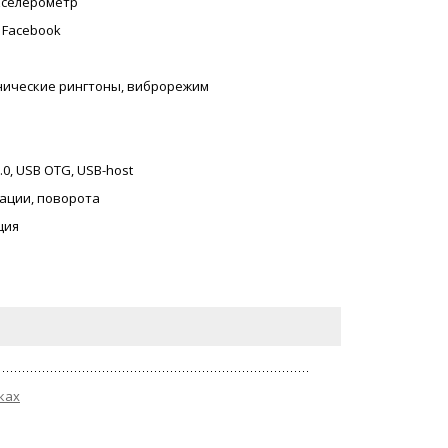
акселерометр
, Facebook
онические рингтоны, виброрежим
2.0, USB OTG, USB-host
ации, поворота
ция
ках