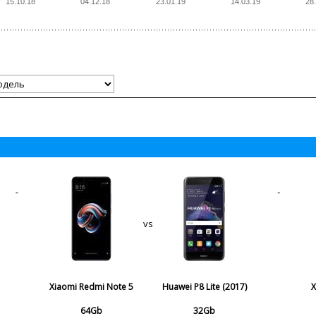
15.10.18
04.12.18
23.01.19
14.03.19
28
vs
Xiaomi Redmi Note 5
Huawei P8 Lite (2017)
X
64Gb
32Gb