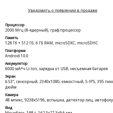
Уведомить о появлении в продаже
Процессор
2000 Мгц (8-ядерный), граф.процессор
Память
128 Гб + 512 Гб, 6 Гб RAM, microSDXC, microSDHC
Платформа
Android 10.0
Аккумулятор
6000 мА*ч Li-Ion, зарядка от USB, несъемная батарея
Экран
6.53", сенсорный, 2340x1080, емкостный, S-IPS, 395 пикс
дюйм
Камера
48 мпикс, 9238x5196, вспышка, детектор лиц, автофоку
Вид
Моноблок, 198 г, 162.3x77.3x9.6 мм