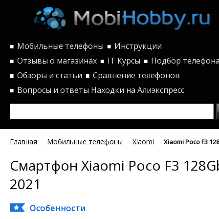
Мобильные телефоны
Инструкции
■
■
Отзывы о магазинах
IT Курсы
Подбор телефон
■
■
■
Обзоры и статьи
Сравнение телефонов
■
■
Вопросы и ответы
Находки на Алиэкспресс
■
Главная
Мобильные телефоны
Xiaomi
Xiaomi Poco F3 12
Смартфон Xiaomi Poco F3 128G
2021
Особенности