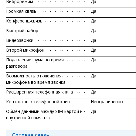
Виброрежим
Да
Громкая связь
Да
Конференц-связь
Да
Быстрый набор
Да
Видеозвонки
Да
Второй микрофон
Да
Подавление шума во время
Да
разговора
Возможность отключения
Да
микрофона во время звонка
Расширенная телефонная книга
Да
Контактов в телефонной книге
Неограниченно
Обмен данными между SIM-картой и
Да
внутренней памятью
Сотовая связь