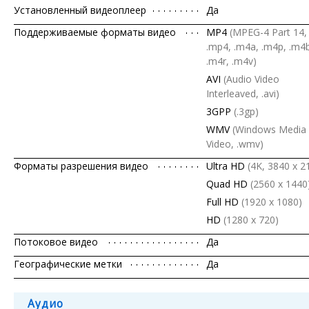
Установленный видеоплеер
Да
Поддерживаемые форматы видео
MP4
(MPEG-4 Part 14,
.mp4, .m4a, .m4p, .m4
.m4r, .m4v)
AVI
(Audio Video
Interleaved, .avi)
3GPP
(.3gp)
WMV
(Windows Media
Video, .wmv)
Форматы разрешения видео
Ultra HD
(4K, 3840 x 2
Quad HD
(2560 x 1440
Full HD
(1920 x 1080)
HD
(1280 х 720)
Потоковое видео
Да
Географические метки
Да
Аудио