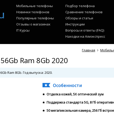
Мобильные телефоны
Подбор телефона
Новинки телефонов
Сравнение телефонов
Популярные телефоны
Обзоры и статьи
Отзывы о магазинах
Инструкции
IT Курсы
Вопросы и ответы (FAQ)
Находки на Алиэкспресс
Главная
Мобиль
256Gb Ram 8Gb 2020
6Gb Ram 8Gb. Год выпуска: 2020.
Особенности
Отделка кожей, 5X оптический зум
Поддержка стандарта 5G, 8 Гб оператив
50 мегапиксельная камера, 256 Гб встро