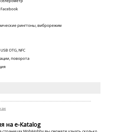
акселерометр
, Facebook
онические рингтоны, виброрежим
, USB OTG, NFC
ации, поворота
ция
ках
я на e-Katalog
а страницах MobiHobby вы сможете узнать сколько