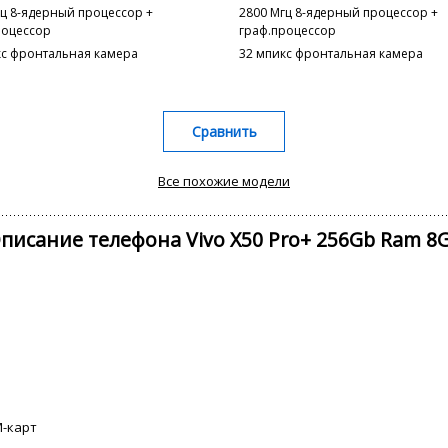
гц 8-ядерный процессор +
2800 Мгц 8-ядерный процессор +
роцессор
граф.процессор
кс фронтальная камера
32 мпикс фронтальная камера
Сравнить
Все похожие модели
писание телефона Vivo X50 Pro+ 256Gb Ram 8
M-карт