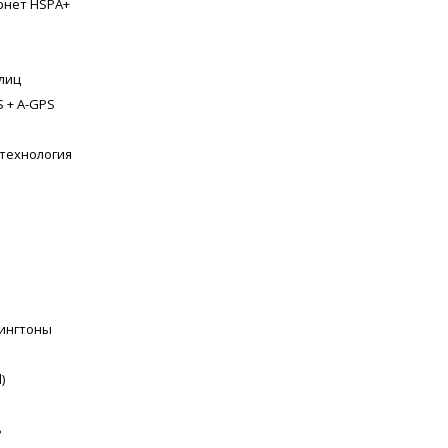
ернет HSPA+
лиц
 + A-GPS
-технология
рингтоны
)
ь