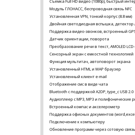
Съемка Full HD видео (1080p), быстрый инт
Модуль ГЛОНАСС, беспроводная связь NFC
Установленная VPN, тонкий корпус (8.8 мм)
Двойная светодиодная вспышка, детектор 
Поддержка видео-звонков, встроенный GPS
Датчик ориентации, поворота
Преобразование речи в текст, AMOLED LCD
Сенсорный экран c емкостной технологией
Функция мультитач, автоповорот экрана
Установленный HTML и WAP браузер
Установленный клиент e-mail
Отображение смс в виде чата
Bluetooth с поддержкой A2DP, type_c USB 2.0
Аудиоплеер с MP3, MP3 и полифонические 
Встроенный компас и акселерометр
Поддержка офисных документов (word,excel
Подключение к компьютеру
Обновление программ через сотовую связ