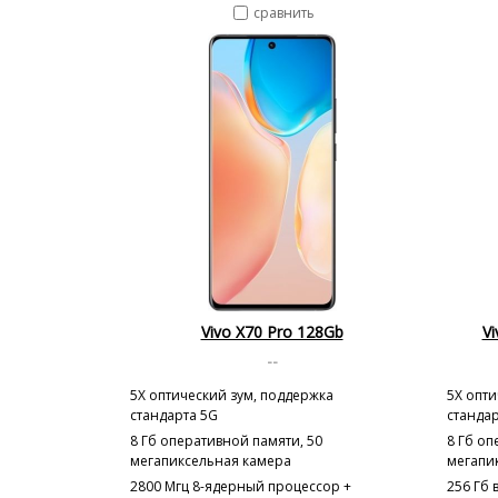
сравнить
Vivo X70 Pro 128Gb
V
--
5X оптический зум, поддержка
5X опти
стандарта 5G
станда
8 Гб оперативной памяти, 50
8 Гб оп
мегапиксельная камера
мегапи
2800 Мгц 8-ядерный процессор +
256 Гб