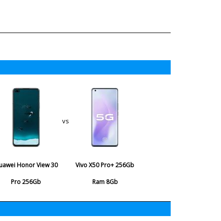
vs
uawei Honor View 30
Vivo X50 Pro+ 256Gb
Pro 256Gb
Ram 8Gb