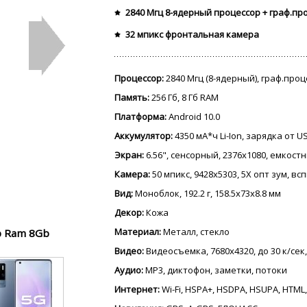
2840 Мгц 8-ядерный процессор + граф.пр
32 мпикс фронтальная камера
Процессор:
2840 Мгц (8-ядерный), граф.про
Память:
256 Гб, 8 Гб RAM
Платформа:
Android 10.0
Аккумулятор:
4350 мА*ч Li-Ion, зарядка от 
Экран:
6.56", сенсорный, 2376x1080, емкост
Камера:
50 мпикс, 9428x5303, 5X опт зум, в
Вид:
Моноблок, 192.2 г, 158.5x73x8.8 мм
Декор:
Кожа
Материал:
Металл, стекло
b Ram 8Gb
Видео:
Видеосъемка, 7680x4320, до 30 к/сек,
Аудио:
MP3, диктофон, заметки, потоки
Интернет:
Wi-Fi, HSPA+, HSDPA, HSUPA, HTML,