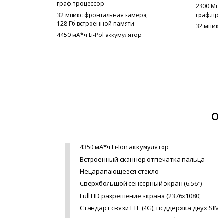
граф.процессор
2800 М
32 мпикс фронтальная камера,
граф.п
128 Гб встроенной памяти
32 мпи
4450 мА*ч Li-Pol аккумулятор
О
4350 мА*ч Li-Ion аккумулятор
Встроенный сканнер отпечатка пальца
Нецарапающееся стекло
Сверхбольшой сенсорный экран (6.56")
Full HD разрешение экрана (2376x1080)
Стандарт связи LTE (4G), поддержка двух SI