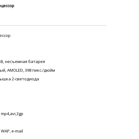
оцессор
цессор
USB, несъемная батарея
ный, AMOLED, 398 пикс./дюйм
спышка 2-светодиода
 mp4,avi,3gp
 WAP, e-mail