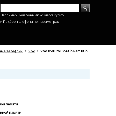
Например: Телефоны люкс класса купить
▸ Подбор телефона по параметрам
ные телефоны
Vivo
Vivo X50 Pro+ 256Gb Ram 8Gb
ной памяти
енной памяти