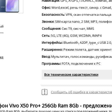
Навигация:
GPS, A-GPS, ГЛОНАСС, компас, 
Офис:
Word,excel, речь-текст, синхр. с Gmail
Безопасность:
VPN, скан отпечатка пальца
Звонки:
SIM-карта nano, 2 SIM, MP3, полиф
ый
Сообщения:
Смс Т9, смс-чат, MMS
Сеть:
5G, LTE (4G), GSM, WCDMA, IMAP4
Интерфейсы:
Bluetooth, A2DP, type_c USB 2.0
Расширенно:
Режим полета, датчик ориент
Ввод:
Мультитач, голос.команды, русифика
же
Программы:
FOTA, подключение к PC
Все технические характеристики
Сообщить об ошибке в характеристи
он Vivo X50 Pro+ 256Gb Ram 8Gb - предложени
56Gb Ram 8Gb, выберите лучшую цену из списка предложений ниже. Н