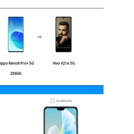
vs
ppo Reno6 Pro+ 5G
Vivo V21e 5G
256Gb
сравнить