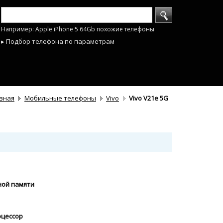
Например: Apple iPhone 5 64Gb похожие телефоны
▸ Подбор телефона по параметрам
вная
Мобильные телефоны
Vivo
Vivo V21e 5G
ной памяти
оцессор