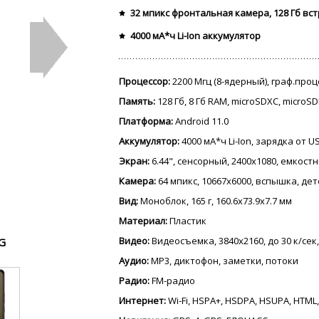
32 мпикс фронтальная камера, 128 Гб вс
4000 мА*ч Li-Ion аккумулятор
Процессор:
2200 Мгц (8-ядерный), граф.про
Память:
128 Гб, 8 Гб RAM, microSDXC, microS
Платформа:
Android 11.0
Аккумулятор:
4000 мА*ч Li-Ion, зарядка от 
Экран:
6.44", сенсорный, 2400x1080, емкост
Камера:
64 мпикс, 10667x6000, вспышка, де
Вид:
Моноблок, 165 г, 160.6x73.9x7.7 мм
Материал:
Пластик
Видео:
Видеосъемка, 3840x2160, до 30 к/сек,
G
Аудио:
MP3, диктофон, заметки, потоки
Радио:
FM-радио
Интернет:
Wi-Fi, HSPA+, HSDPA, HSUPA, HTML,