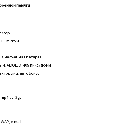
троенной памяти
цессор
DHC, microSD
USB, несъемная батарея
ный, AMOLED, 409 пикс./дюйм
тектор лиц, автофокус
 mp4,avi,3gp
 WAP, e-mail