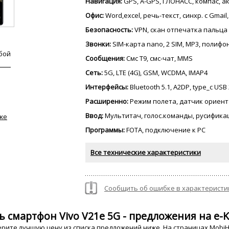
Навигация:
GPS, A-GPS, ГЛОНАСС, компас, 
Офис:
Word,excel, речь-текст, синхр. с Gmail
Безопасность:
VPN, скан отпечатка пальца
Звонки:
SIM-карта nano, 2 SIM, MP3, полиф
бой
Сообщения:
Смс Т9, смс-чат, MMS
Сеть:
5G, LTE (4G), GSM, WCDMA, IMAP4
Интерфейсы:
Bluetooth 5.1, A2DP, type_c USB 
Расширенно:
Режим полета, датчик ориент
Ввод:
Мультитач, голос.команды, русифика
же
Программы:
FOTA, подключение к PC
Все технические характеристики
Сообщить об ошибке в характеристи
ь смартфон Vivo V21e 5G - предложения на e-K
рите лучшую цену из списка предложений ниже. На страницах MobiHo