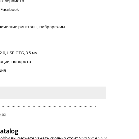
акселерометр
, Facebook
онические рингтоны, виброрежим
2.0, USB OTG, 3.5 мм
ации, поворота
ция
ках
atalog
bby вы сможете узнать сколько стоит Vivo V21e 5G у