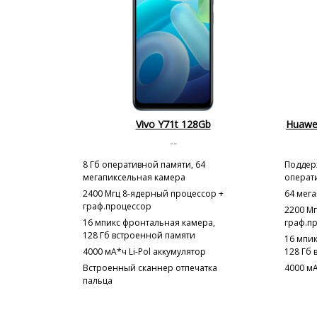
Vivo Y71t 128Gb
Huawe
--
8 Гб оперативной памяти, 64
Поддерж
мегапиксельная камера
операт
2400 Мгц 8-ядерный процессор +
64 мег
граф.процессор
2200 М
16 мпикс фронтальная камера,
граф.п
128 Гб встроенной памяти
16 мпи
4000 мА*ч Li-Pol аккумулятор
128 Гб
Встроенный сканнер отпечатка
4000 мА
пальца