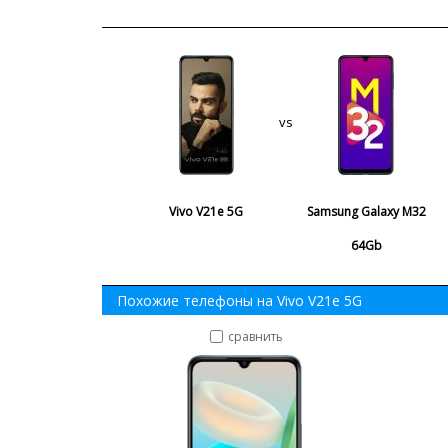
vs
Vivo V21e 5G
Samsung Galaxy M32
64Gb
Похожие телефоны на Vivo V21e 5G
сравнить