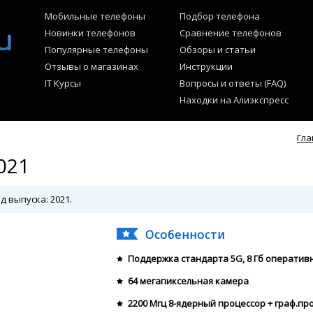
Мобильные телефоны
Подбор телефона
Новинки телефонов
Сравнение телефонов
Популярные телефоны
Обзоры и статьи
Отзывы о магазинах
Инструкции
IT Курсы
Вопросы и ответы (FAQ)
Находки на Алиэкспресс
Гла
021
д выпуска: 2021.
Особенности
Поддержка стандарта 5G, 8 Гб оператив
64 мегапиксельная камера
2200 Мгц 8-ядерный процессор + граф.пр