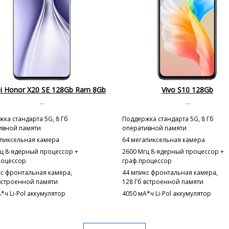
i Honor X20 SE 128Gb Ram 8Gb
Vivo S10 128Gb
--
--
ка стандарта 5G, 8 Гб
Поддержка стандарта 5G, 8 Гб
ивной памяти
оперативной памяти
апиксельная камера
64 мегапиксельная камера
гц 8-ядерный процессор +
2600 Мгц 8-ядерный процессор +
роцессор
граф.процессор
кс фронтальная камера,
44 мпикс фронтальная камера,
 встроенной памяти
128 Гб встроенной памяти
*ч Li-Pol аккумулятор
4050 мА*ч Li-Pol аккумулятор