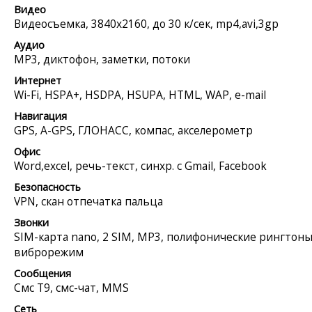
Видео
Видеосъемка, 3840x2160, до 30 к/сек, mp4,avi,3gp
Аудио
MP3, диктофон, заметки, потоки
Интернет
Wi-Fi, HSPA+, HSDPA, HSUPA, HTML, WAP, e-mail
Навигация
GPS, A-GPS, ГЛОНАСС, компас, акселерометр
Офис
Word,excel, речь-текст, синхр. с Gmail, Facebook
Безопасность
VPN, скан отпечатка пальца
Звонки
SIM-карта nano, 2 SIM, MP3, полифонические рингтоны
виброрежим
Сообщения
Смс Т9, смс-чат, MMS
Сеть