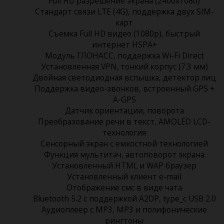
Full HD разрешение экрана (2400x1080)
Стандарт связи LTE (4G), поддержка двух SIM-
карт
Съемка Full HD видео (1080p), быстрый
интернет HSPA+
Модуль ГЛОНАСС, поддержка Wi-Fi Direct
Установленная VPN, тонкий корпус (7.3 мм)
Двойная светодиодная вспышка, детектор лиц
Поддержка видео-звонков, встроенный GPS +
A-GPS
Датчик ориентации, поворота
Преобразование речи в текст, AMOLED LCD-
технология
Сенсорный экран c емкостной технологией
Функция мультитач, автоповорот экрана
Установленный HTML и WAP браузер
Установленный клиент e-mail
Отображение смс в виде чата
Bluetooth 5.2 с поддержкой A2DP, type_c USB 2.0
Аудиоплеер с MP3, MP3 и полифонические
рингтоны