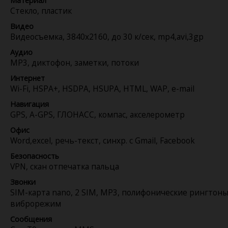
Материал
Стекло, пластик
Видео
Видеосъемка, 3840x2160, до 30 к/сек, mp4,avi,3gp
Аудио
MP3, диктофон, заметки, потоки
Интернет
Wi-Fi, HSPA+, HSDPA, HSUPA, HTML, WAP, e-mail
Навигация
GPS, A-GPS, ГЛОНАСС, компас, акселерометр
Офис
Word,excel, речь-текст, синхр. с Gmail, Facebook
Безопасность
VPN, скан отпечатка пальца
Звонки
SIM-карта nano, 2 SIM, MP3, полифонические рингтоны
виброрежим
Сообщения