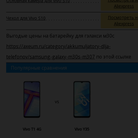
Основная камера для Vivo S10
Aliexpress
Посмотреть н
Чехол для Vivo S10
Aliexpress
Выгодые цены на батарейку для гэлакси м30с
https://axeum.ru/category/akkumuljatory-dlja-
telefonov/samsung-galaxy-m30s-m307
по этой ссылке
Популярные сравнения
vs
Vivo T1 4G
Vivo Y35