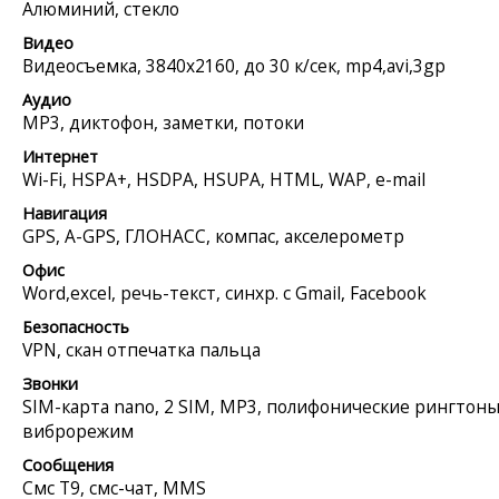
Алюминий, стекло
Видео
Видеосъемка, 3840x2160, до 30 к/сек, mp4,avi,3gp
Аудио
MP3, диктофон, заметки, потоки
Интернет
Wi-Fi, HSPA+, HSDPA, HSUPA, HTML, WAP, e-mail
Навигация
GPS, A-GPS, ГЛОНАСС, компас, акселерометр
Офис
Word,excel, речь-текст, синхр. с Gmail, Facebook
Безопасность
VPN, скан отпечатка пальца
Звонки
SIM-карта nano, 2 SIM, MP3, полифонические рингтоны
виброрежим
Сообщения
Смс Т9, смс-чат, MMS