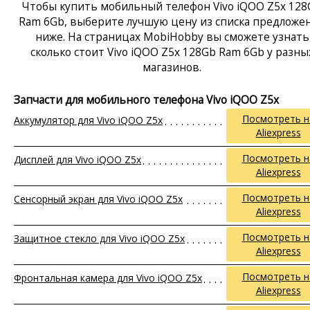
Чтобы купить мобильный телефон Vivo iQOO Z5x 128
Ram 6Gb, выберите лучшую цену из списка предложе
ниже. На страницах MobiHobby вы сможете узнать
сколько стоит Vivo iQOO Z5x 128Gb Ram 6Gb у разны
магазинов.
Запчасти для мобильного телефона Vivo iQOO Z5x
Посмотреть н
Аккумулятор для Vivo iQOO Z5x
Aliexpress
Посмотреть н
Дисплей для Vivo iQOO Z5x
Aliexpress
Посмотреть н
Сенсорный экран для Vivo iQOO Z5x
Aliexpress
Посмотреть н
Защитное стекло для Vivo iQOO Z5x
Aliexpress
Посмотреть н
Фронтальная камера для Vivo iQOO Z5x
Aliexpress