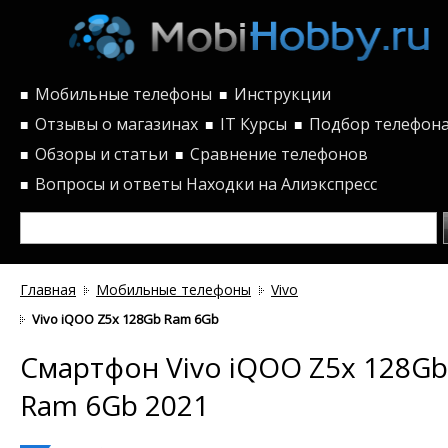
Мобильные телефоны
Инструкции
■
■
Отзывы о магазинах
IT Курсы
Подбор телефон
■
■
■
Обзоры и статьи
Сравнение телефонов
■
■
Вопросы и ответы
Находки на Алиэкспресс
■
Главная
Мобильные телефоны
Vivo
Vivo iQOO Z5x 128Gb Ram 6Gb
Смартфон Vivo iQOO Z5x 128Gb
Ram 6Gb 2021