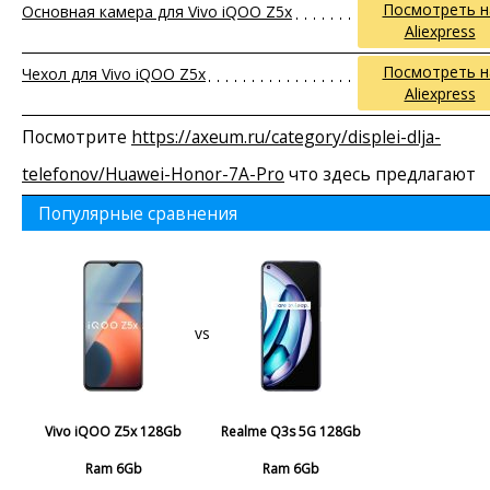
Посмотреть н
Основная камера для Vivo iQOO Z5x
Aliexpress
Посмотреть н
Чехол для Vivo iQOO Z5x
Aliexpress
Посмотрите
https://axeum.ru/category/displei-dlja-
telefonov/Huawei-Honor-7A-Pro
что здесь предлагают
Популярные сравнения
vs
Vivo iQOO Z5x 128Gb
Realme Q3s 5G 128Gb
Ram 6Gb
Ram 6Gb