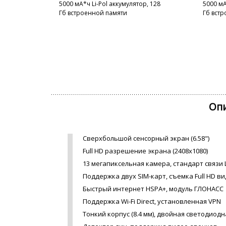
5000 мА*ч Li-Pol аккумулятор, 128
5000 мА
Гб встроенной памяти
Гб вст
Опи
Сверхбольшой сенсорный экран (6.58")
Full HD разрешение экрана (2408x1080)
13 мегапиксельная камера, стандарт связи L
Поддержка двух SIM-карт, съемка Full HD ви
Быстрый интернет HSPA+, модуль ГЛОНАСС
Поддержка Wi-Fi Direct, установленная VPN
Тонкий корпус (8.4 мм), двойная светодиод