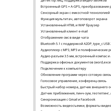
Детектор лиц, поддержка видео-звонков
Встроенный GPS + A-GPS, преобразование р
Сенсорный экран c емкостной технологией
Функция мультитач, автоповорот экрана
Установленный HTML и WAP браузер
Установленный клиент e-mail
Отображение смс в виде чата
Bluetooth 5.1 с поддержкой A2DP, type_c USB 
Аудиоплеер с MP3, MP3 и полифонические 
Аудио-разъем 3.5 мм, встроенный компас и
Поддержка офисных документов (word,excel
Подключение к компьютеру
Обновление программ через сотовую связ
Голосовое управление, конференц-связь
Быстрый набор номера, датчик внешнего 
Датчик приближения, пинч-зум, геотеггинг,
Синхронизация с Gmail и Facebook
Возможность видеосъемки, форматы видео: