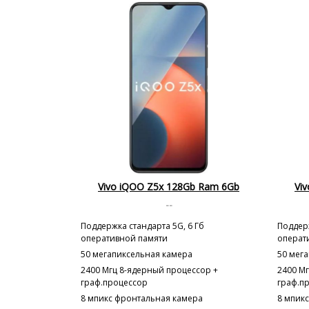
Vivo iQOO Z5x 128Gb Ram 6Gb
Vi
--
Поддержка стандарта 5G, 6 Гб
Поддерж
оперативной памяти
операт
50 мегапиксельная камера
50 мег
2400 Мгц 8-ядерный процессор +
2400 М
граф.процессор
граф.п
8 мпикс фронтальная камера
8 мпик