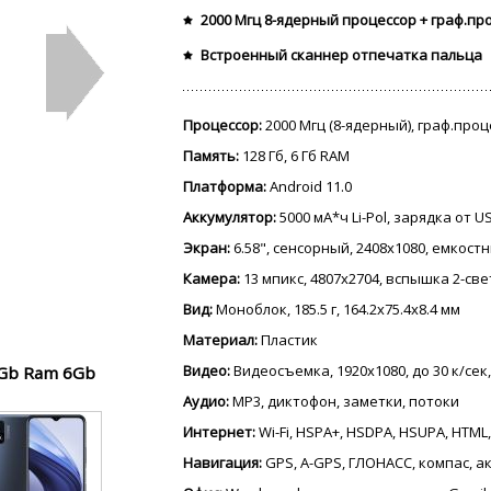
2000 Мгц 8-ядерный процессор + граф.пр
Встроенный сканнер отпечатка пальца
Процессор:
2000 Мгц (8-ядерный), граф.про
Память:
128 Гб, 6 Гб RAM
Платформа:
Android 11.0
Аккумулятор:
5000 мА*ч Li-Pol, зарядка от 
Экран:
6.58", сенсорный, 2408x1080, емкостн
Камера:
13 мпикс, 4807x2704, вспышка 2-св
Вид:
Моноблок, 185.5 г, 164.2x75.4x8.4 мм
Материал:
Пластик
Видео:
Видеосъемка, 1920x1080, до 30 к/сек,
8Gb Ram 6Gb
Аудио:
MP3, диктофон, заметки, потоки
Интернет:
Wi-Fi, HSPA+, HSDPA, HSUPA, HTML,
Навигация:
GPS, A-GPS, ГЛОНАСС, компас, 