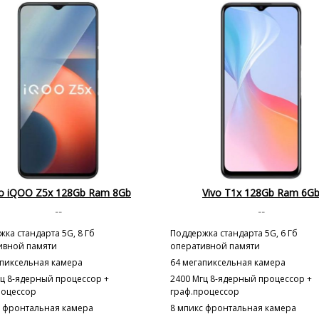
vo iQOO Z5x 128Gb Ram 8Gb
Vivo T1x 128Gb Ram 6G
--
--
ка стандарта 5G, 8 Гб
Поддержка стандарта 5G, 6 Гб
ивной памяти
оперативной памяти
апиксельная камера
64 мегапиксельная камера
гц 8-ядерный процессор +
2400 Мгц 8-ядерный процессор +
роцессор
граф.процессор
с фронтальная камера
8 мпикс фронтальная камера