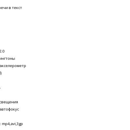
ечи в текст
2.0
рингтоны
 акселерометр
)
ь
освещения
 автофокус
 mp4,avi,3gp