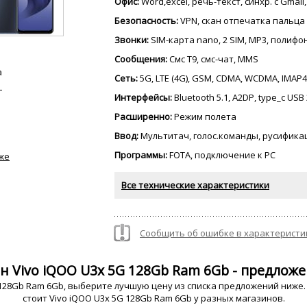
Офис:
Word,excel, речь-текст, синхр. с Gmail
Безопасность:
VPN, скан отпечатка пальца
Звонки:
SIM-карта nano, 2 SIM, MP3, полиф
Сообщения:
Смс Т9, смс-чат, MMS
а
Сеть:
5G, LTE (4G), GSM, CDMA, WCDMA, IMAP4
Интерфейсы:
Bluetooth 5.1, A2DP, type_c USB 
Расширенно:
Режим полета
Ввод:
Мультитач, голос.команды, русифика
Программы:
FOTA, подключение к PC
же
Все технические характеристики
Сообщить об ошибке в характеристи
 Vivo iQOO U3x 5G 128Gb Ram 6Gb - предложе
128Gb Ram 6Gb, выберите лучшую цену из списка предложений ниже.
стоит Vivo iQOO U3x 5G 128Gb Ram 6Gb у разных магазинов.