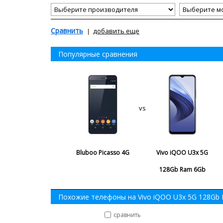
Сравнить
добавить еще
Популярные сравнения
vs
Bluboo Picasso 4G
Vivo iQOO U3x 5G
128Gb Ram 6Gb
Похожие телефоны на Vivo iQOO U3x 5G 128Gb
сравнить