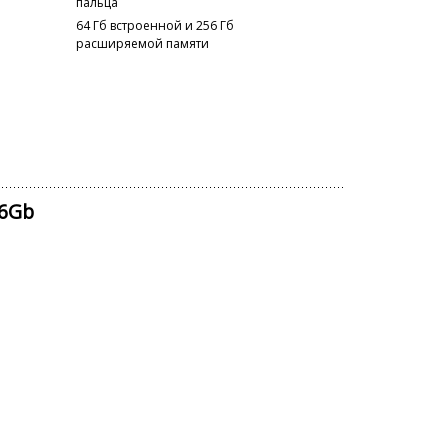
пальца
64 Гб встроенной и 256 Гб
расширяемой памяти
 6Gb