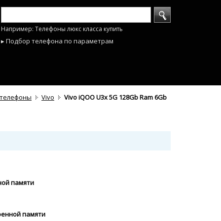
Например: Телефоны люкс класса купить
▸ Подбор телефона по параметрам
телефоны
Vivo
Vivo iQOO U3x 5G 128Gb Ram 6Gb
ной памяти
роенной памяти