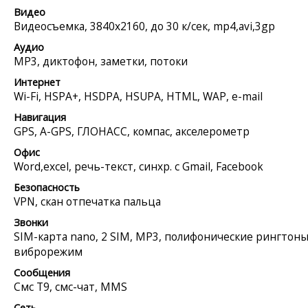
Видео
Видеосъемка, 3840x2160, до 30 к/сек, mp4,avi,3gp
Аудио
MP3, диктофон, заметки, потоки
Интернет
Wi-Fi, HSPA+, HSDPA, HSUPA, HTML, WAP, e-mail
Навигация
GPS, A-GPS, ГЛОНАСС, компас, акселерометр
Офис
Word,excel, речь-текст, синхр. с Gmail, Facebook
Безопасность
VPN, скан отпечатка пальца
Звонки
SIM-карта nano, 2 SIM, MP3, полифонические рингтоны
виброрежим
Сообщения
Смс Т9, смс-чат, MMS
Сеть