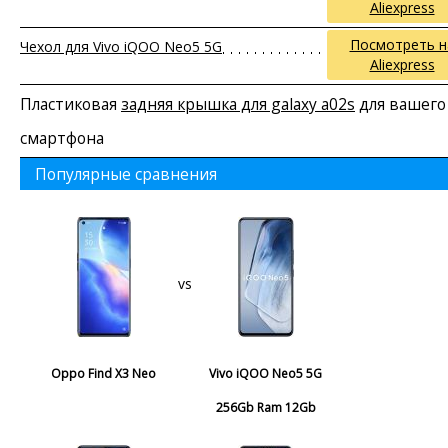
Aliexpress
Посмотреть н
Чехол для Vivo iQOO Neo5 5G
Aliexpress
Пластиковая
задняя крышка для galaxy a02s
для вашего
смартфона
Популярные сравнения
vs
Oppo Find X3 Neo
Vivo iQOO Neo5 5G
256Gb Ram 12Gb