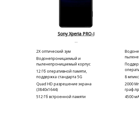
Sony Xperia PRO-I
--
2X оптический зум
Водоне
пылене
Водонепроницаемый и
пыленепроницаемый корпус
Поддерж
операт
12 Гб оперативной памяти,
поддержка стандарта 5G
8 мпик
Quad HD разрешение экрана
2000 М
(3840x1644)
граф.п
512 Гб встроенной памяти
4500 мА