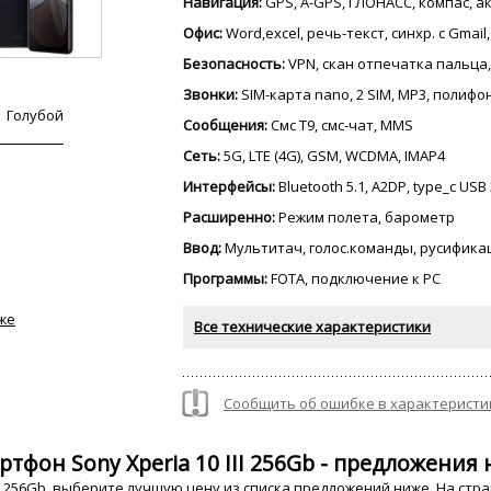
Навигация:
GPS, A-GPS, ГЛОНАСС, компас, 
Офис:
Word,excel, речь-текст, синхр. с Gmail
Безопасность:
VPN, скан отпечатка пальц
Звонки:
SIM-карта nano, 2 SIM, MP3, полиф
Голубой
Сообщения:
Смс Т9, смс-чат, MMS
Сеть:
5G, LTE (4G), GSM, WCDMA, IMAP4
Интерфейсы:
Bluetooth 5.1, A2DP, type_c USB 3
Расширенно:
Режим полета, барометр
Ввод:
Мультитач, голос.команды, русифика
Программы:
FOTA, подключение к PC
же
Все технические характеристики
Сообщить об ошибке в характеристи
тфон Sony Xperia 10 III 256Gb - предложения 
II 256Gb, выберите лучшую цену из списка предложений ниже. На стр