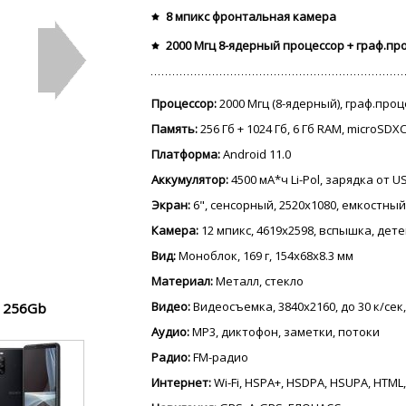
8 мпикс фронтальная камера
2000 Мгц 8-ядерный процессор + граф.пр
Процессор:
2000 Мгц (8-ядерный), граф.про
Память:
256 Гб + 1024 Гб, 6 Гб RAM, microSDX
Платформа:
Android 11.0
Аккумулятор:
4500 мА*ч Li-Pol, зарядка от 
Экран:
6", сенсорный, 2520x1080, емкостный
Камера:
12 мпикс, 4619x2598, вспышка, дет
Вид:
Моноблок, 169 г, 154x68x8.3 мм
Материал:
Металл, стекло
Видео:
Видеосъемка, 3840x2160, до 30 к/сек,
I 256Gb
Аудио:
MP3, диктофон, заметки, потоки
Радио:
FM-радио
Интернет:
Wi-Fi, HSPA+, HSDPA, HSUPA, HTML,