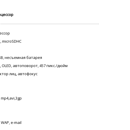
оцессор
цессор
C, microSDHC
USB, несъемная батарея
, OLED, автоповорот, 457 пикс./дюйм
ектор лиц, автофокус
 mp4,avi,3gp
 WAP, e-mail