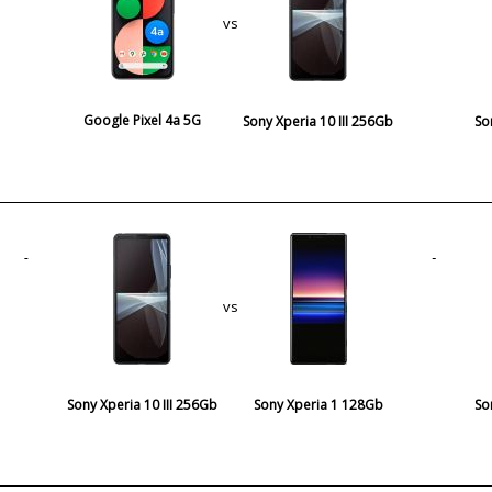
vs
Google Pixel 4a 5G
Sony Xperia 10 III 256Gb
So
vs
Sony Xperia 10 III 256Gb
Sony Xperia 1 128Gb
So