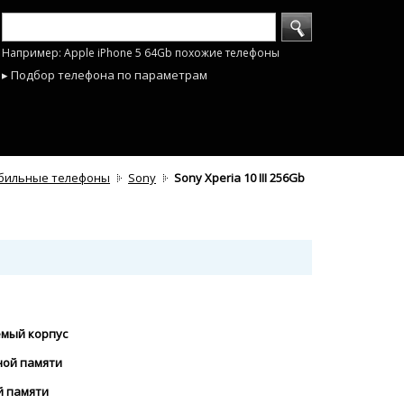
Например: Apple iPhone 5 64Gb похожие телефоны
▸ Подбор телефона по параметрам
бильные телефоны
Sony
Sony Xperia 10 III 256Gb
мый корпус
ной памяти
й памяти