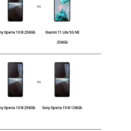
vs
ny Xperia 10 III 256Gb
Xiaomi 11 Lite 5G NE
256Gb
vs
ny Xperia 10 III 256Gb
Sony Xperia 10 III 128Gb