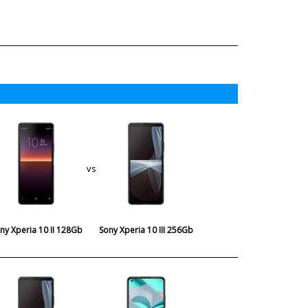
vs
ny Xperia 10 II 128Gb
Sony Xperia 10 III 256Gb