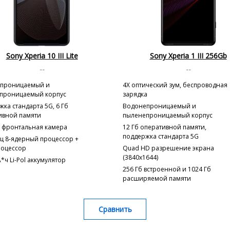
Sony Xperia 10 III Lite
Sony Xperia 1 III 256Gb
--
--
проницаемый и
4X оптический зум, беспроводная
проницаемый корпус
зарядка
ка стандарта 5G, 6 Гб
Водонепроницаемый и
ивной памяти
пыленепроницаемый корпус
с фронтальная камера
12 Гб оперативной памяти,
поддержка стандарта 5G
гц 8-ядерный процессор +
роцессор
Quad HD разрешение экрана
(3840x1644)
*ч Li-Pol аккумулятор
256 Гб встроенной и 1024 Гб
расширяемой памяти
Сравнить