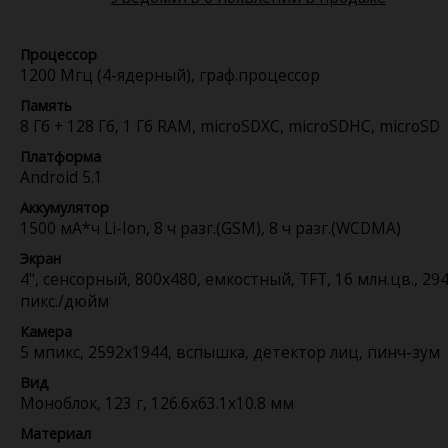
Процессор
1200 Мгц (4-ядерный), граф.процессор
Память
8 Гб + 128 Гб, 1 Гб RAM, microSDXC, microSDHC, microSD
Платформа
Android 5.1
Аккумулятор
1500 мА*ч Li-Ion, 8 ч разг.(GSM), 8 ч разг.(WCDMA)
Экран
4", сенсорный, 800x480, емкостный, TFT, 16 млн.цв., 29
пикс./дюйм
Камера
5 мпикс, 2592x1944, вспышка, детектор лиц, пинч-зум
Вид
Моноблок, 123 г, 126.6x63.1x10.8 мм
Материал