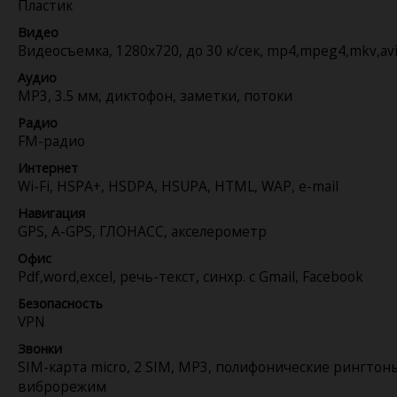
Пластик
Видео
Видеосъемка, 1280x720, до 30 к/сек, mp4,mpeg4,mkv,av
Аудио
MP3, 3.5 мм, диктофон, заметки, потоки
Радио
FM-радио
Интернет
Wi-Fi, HSPA+, HSDPA, HSUPA, HTML, WAP, e-mail
Навигация
GPS, A-GPS, ГЛОНАСС, акселерометр
Офис
Pdf,word,excel, речь-текст, синхр. с Gmail, Facebook
Безопасность
VPN
Звонки
SIM-карта micro, 2 SIM, MP3, полифонические рингтон
виброрежим