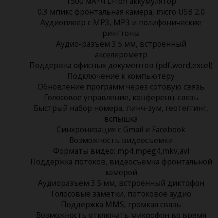
1500 мА*ч Li-Ion аккумулятор
0.3 мпикс фронтальная камера, micro USB 2.0
Аудиоплеер с MP3, MP3 и полифонические
рингтоны
Аудио-разъем 3.5 мм, встроенный
акселерометр
Поддержка офисных документов (pdf,word,excel)
Подключение к компьютеру
Обновление программ через сотовую связь
Голосовое управление, конференц-связь
Быстрый набор номера, пинч-зум, геотеггинг,
вспышка
Синхронизация с Gmail и Facebook
Возможность видеосъемки
Форматы видео: mp4,mpeg4,mkv,avi
Поддержка потоков, видеосъемка фронтальной
камерой
Аудиоразъем 3.5 мм, встроенный диктофон
Голосовые заметки, потоковое аудио
Поддержка MMS, громкая связь
Возможность отключать микрофон во время