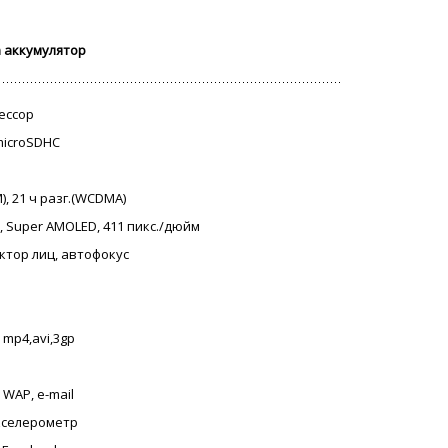
n аккумулятор
цессор
 microSDHC
M), 21 ч разг.(WCDMA)
, Super AMOLED, 411 пикс./дюйм
ектор лиц, автофокус
 mp4,avi,3gp
 WAP, e-mail
акселерометр