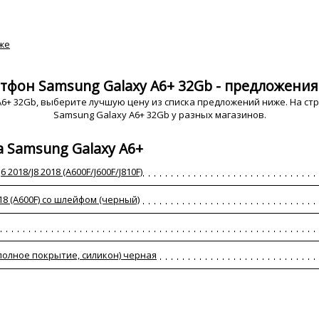
же
тфон Samsung Galaxy A6+ 32Gb - предложения 
6+ 32Gb, выберите лучшую цену из списка предложений ниже. На стр
Samsung Galaxy A6+ 32Gb у разных магазинов.
 Samsung Galaxy A6+
2018/J8 2018 (A600F/J600F/J810F)
8 (A600F) со шлейфом (черный)
полное покрытие, силикон) черная