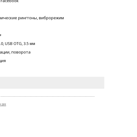
, Facebook
онические рингтоны, виброрежим
+
.0, USB OTG, 3.5 мм
ации, поворота
ция
ках