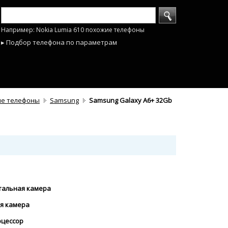
Например: Nokia Lumia 610 похожие телефоны
▸ Подбор телефона по параметрам
е телефоны
Samsung
Samsung Galaxy A6+ 32Gb
нтальная камера
ая камера
оцессор