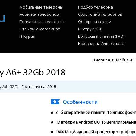
Мобильные телефоны
Подбор телефона
Новинки телефонов
Сравнение телефонов
Популярные телефоны
Обзоры и статьи
Отзывы о магазинах
Инструкции
IT Курсы
Вопросы и ответы (FAQ)
Находки на Алиэкспресс
Главная
Мобильны
y A6+ 32Gb 2018
A6+ 32Gb. Год выпуска: 2018.
Особенности
3 Гб оперативной памяти, 16 мпикс фро
Платформа Android 8.0, 16 мегапиксельн
1800 Мгц 8-ядерный процессор + граф.пр