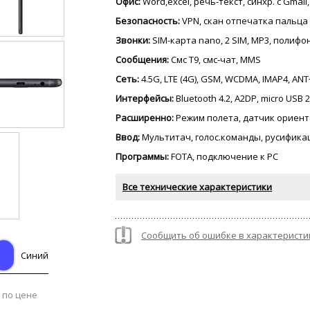
Офис:
Word,excel, речь-текст, синхр. с Gmail
Безопасность:
VPN, скан отпечатка пальца
Звонки:
SIM-карта nano, 2 SIM, MP3, полиф
Сообщения:
Смс Т9, смс-чат, MMS
Сеть:
4.5G, LTE (4G), GSM, WCDMA, IMAP4, ANT
Интерфейсы:
Bluetooth 4.2, A2DP, micro USB 2
Расширенно:
Режим полета, датчик ориент
Ввод:
Мультитач, голос.команды, русифика
Программы:
FOTA, подключение к PC
Все технические характеристики
Сообщить об ошибке в характеристи
Синий
 по цене