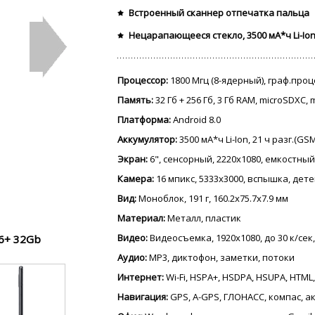
Встроенный сканнер отпечатка пальца
Нецарапающееся стекло, 3500 мА*ч Li-Io
Процессор:
1800 Мгц (8-ядерный), граф.про
Память:
32 Гб + 256 Гб, 3 Гб RAM, microSDXC,
Платформа:
Android 8.0
Аккумулятор:
3500 мА*ч Li-Ion, 21 ч разг.(GS
Экран:
6", сенсорный, 2220x1080, емкостный
Камера:
16 мпикс, 5333x3000, вспышка, дет
Вид:
Моноблок, 191 г, 160.2x75.7x7.9 мм
Материал:
Металл, пластик
Видео:
Видеосъемка, 1920x1080, до 30 к/сек,
6+ 32Gb
Аудио:
MP3, диктофон, заметки, потоки
Интернет:
Wi-Fi, HSPA+, HSDPA, HSUPA, HTML,
Навигация:
GPS, A-GPS, ГЛОНАСС, компас, 