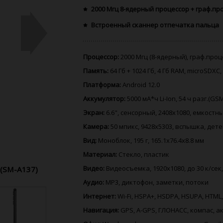
2000 Мгц 8-ядерный процессор + граф.пр
Встроенный сканнер отпечатка пальца
Процессор:
2000 Мгц (8-ядерный), граф.про
Память:
64 Гб + 1024 Гб, 4 Гб RAM, microSDXC
Платформа:
Android 12.0
Аккумулятор:
5000 мА*ч Li-Ion, 54 ч разг.(GS
Экран:
6.6", сенсорный, 2408x1080, емкостный
Камера:
50 мпикс, 9428x5303, вспышка, дет
Вид:
Моноблок, 195 г, 165.1x76.4x8.8 мм
Материал:
Стекло, пластик
Видео:
Видеосъемка, 1920x1080, до 30 к/сек,
 (SM-A137)
Аудио:
MP3, диктофон, заметки, потоки
Интернет:
Wi-Fi, HSPA+, HSDPA, HSUPA, HTML,
Навигация:
GPS, A-GPS, ГЛОНАСС, компас, 