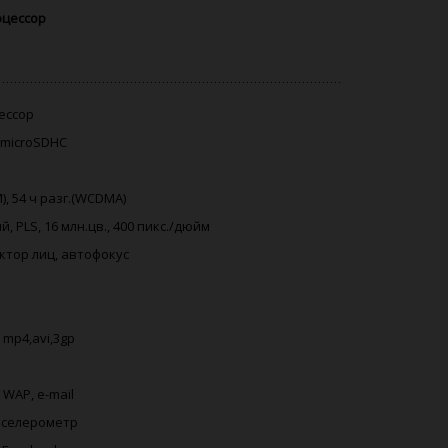
оцессор
цессор
, microSDHC
M), 54 ч разг.(WCDMA)
, PLS, 16 млн.цв., 400 пикс./дюйм
ектор лиц, автофокус
 mp4,avi,3gp
 WAP, e-mail
акселерометр