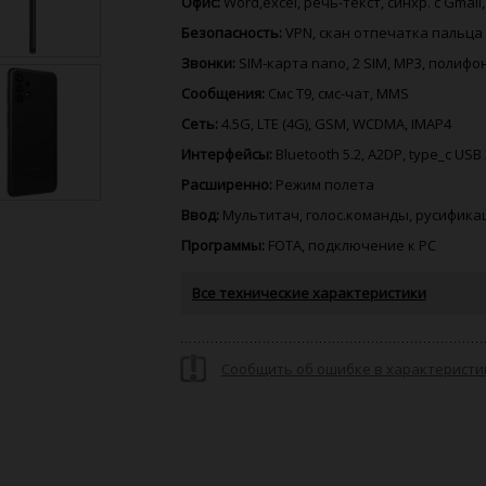
Офис:
Word,excel, речь-текст, синхр. с Gmail
Безопасность:
VPN, скан отпечатка пальца
Звонки:
SIM-карта nano, 2 SIM, MP3, полиф
Сообщения:
Смс Т9, смс-чат, MMS
Сеть:
4.5G, LTE (4G), GSM, WCDMA, IMAP4
Интерфейсы:
Bluetooth 5.2, A2DP, type_c USB 
Расширенно:
Режим полета
Ввод:
Мультитач, голос.команды, русифика
Программы:
FOTA, подключение к PC
Все технические характеристики
Сообщить об ошибке в характеристи