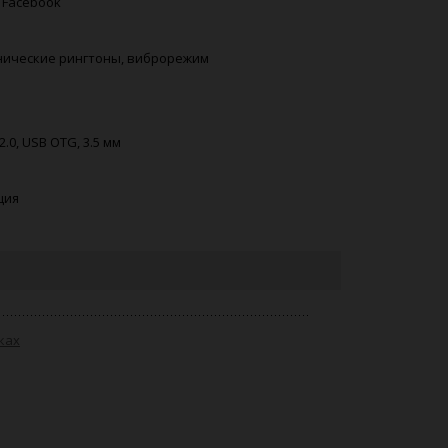
, Facebook
онические рингтоны, виброрежим
2.0, USB OTG, 3.5 мм
ция
ках