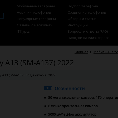
Мобильные телефоны
Подбор телефона
Новинки телефонов
Сравнение телефонов
Популярные телефоны
Обзоры и статьи
Отзывы о магазинах
Инструкции
IT Курсы
Вопросы и ответы (FAQ)
Находки на Алиэкспресс
Главная
Мобильные т
 A13 (SM-A137) 2022
13 (SM-A137). Год выпуска: 2022.
Особенности
50 мегапиксельная камера, 4 Гб операт
8 мпикс фронтальная камера
5000 мА*ч Li-Ion аккумулятор