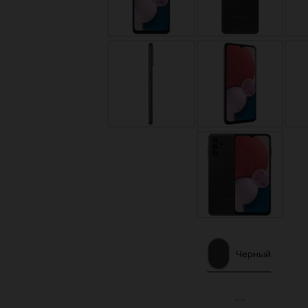
Черный
--