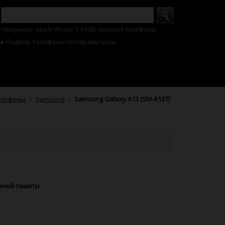
Например: Apple iPhone 5 64Gb похожие телефоны
▸ Подбор телефона по параметрам
елефоны
Samsung
Samsung Galaxy A13 (SM-A137)
ивной памяти