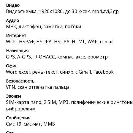
Видео
Видеосъемка, 1920x1080, до 30 к/сек, mp4,avi,3gp
Аудио
MP3, диктофон, заметки, потоки
Интернет
Wi-Fi, HSPA+, HSDPA, HSUPA, HTML, WAP, e-mail
Навигация
GPS, A-GPS, ГЛОНАСС, компас, акселерометр
Офис
Word,excel, речь-текст, синхр. с Gmail, Facebook
Безопасность
VPN, скан отпечатка пальца
Звонки
SIM-карта nano, 2 SIM, MP3, полифонические рингтоны
виброрежим
Сообщения
Смс Т9, смс-чат, MMS
Сеть