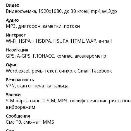
Видео
Видеосъемка, 1920x1080, до 30 к/сек, mp4,avi,3gp
Аудио
MP3, диктофон, заметки, потоки
Интернет
Wi-Fi, HSPA+, HSDPA, HSUPA, HTML, WAP, e-mail
Навигация
GPS, A-GPS, ГЛОНАСС, компас, акселерометр
Офис
Word,excel, речь-текст, синхр. с Gmail, Facebook
Безопасность
VPN, скан отпечатка пальца
Звонки
SIM-карта nano, 2 SIM, MP3, полифонические рингтоны
виброрежим
Сообщения
Смс Т9, смс-чат, MMS
Сеть