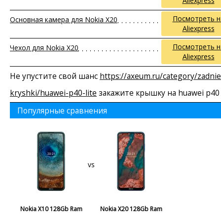
Aliexpress
Посмотреть н
Основная камера для Nokia X20
Aliexpress
Посмотреть н
Чехол для Nokia X20
Aliexpress
Не упустите свой шанс
https://axeum.ru/category/zadnie
kryshki/huawei-p40-lite
закажите крышку на huawei p40 l
Популярные сравнения
vs
Nokia X10 128Gb Ram
Nokia X20 128Gb Ram