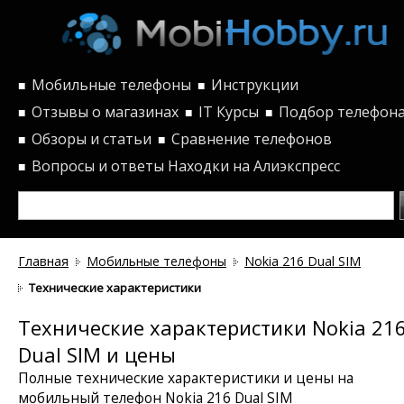
Мобильные телефоны
Инструкции
■
■
Отзывы о магазинах
IT Курсы
Подбор телефон
■
■
■
Обзоры и статьи
Сравнение телефонов
■
■
Вопросы и ответы
Находки на Алиэкспресс
■
Главная
Мобильные телефоны
Nokia 216 Dual SIM
Технические характеристики
Технические характеристики Nokia 21
Dual SIM и цены
Полные технические характеристики и цены на
мобильный телефон Nokia 216 Dual SIM