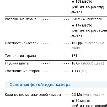
★ 168 место
(рейтинг по размеру
экрана)
Разрешение экрана
320 x 240 пикселей
★ 147 место
(рейтинг по разреше
экрана)
Плотность пикселей
167 ppi
(пикселей на
дюйм)
Технология экрана
TFT
Глубина цвета
16 бит
(65536 цвет.)
Соотношение сторон
1.333
(4:3)
Основная фото/видео камера
Количество мегапикселей камеры
0.3 Мп
(мегапиксели)
★ 52 место
(рейтинг по основной