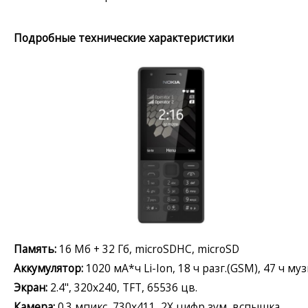
Подробные технические характеристики
Память:
16 Мб + 32 Гб, microSDHC, microSD
Аккумулятор:
1020 мА*ч Li-Ion, 18 ч разг.(GSM), 47 ч му
Экран:
2.4", 320x240, TFT, 65536 цв.
Камера:
0.3 мпикс, 730x411, 2X цифр зум, вспышка