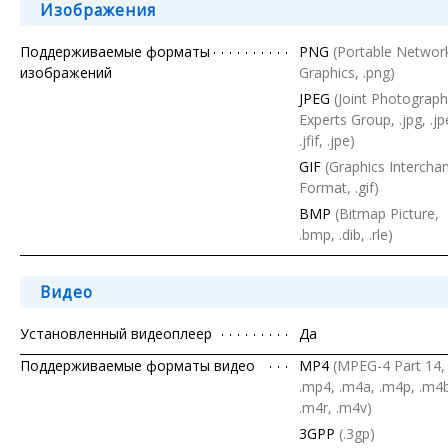
Изображения
Поддерживаемые форматы
PNG
(Portable Networ
изображений
Graphics, .png)
JPEG
(Joint Photograph
Experts Group, .jpg, .jp
.jfif, .jpe)
GIF
(Graphics Intercha
Format, .gif)
BMP
(Bitmap Picture,
.bmp, .dib, .rle)
Видео
Установленный видеоплеер
Да
Поддерживаемые форматы видео
MP4
(MPEG-4 Part 14,
.mp4, .m4a, .m4p, .m4
.m4r, .m4v)
3GPP
(.3gp)