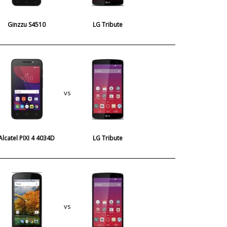
Ginzzu S4510
LG Tribute
vs
Alcatel PIXI 4 4034D
LG Tribute
vs