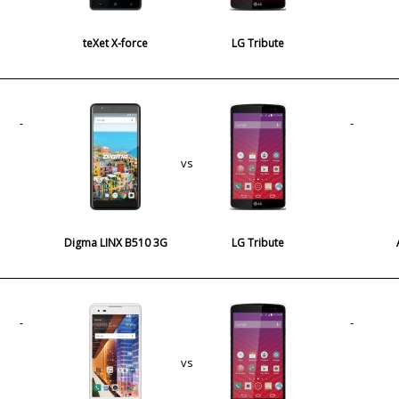
teXet X-force
LG Tribute
vs
Digma LINX B510 3G
LG Tribute
vs