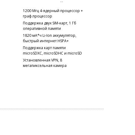
--
1200 Мгц 4-ядерный процессор +
граф.процессор
Поддержка двух SIM-карт, 1 Гб
оперативной памяти
l
1820 мА*ч Li-Ion аккумулятор,
быстрый интернет HSPA+
Поддержка карт памяти
microSDXC, microSDHC и microSD
Установленная VPN, 8
мегапиксельная камера