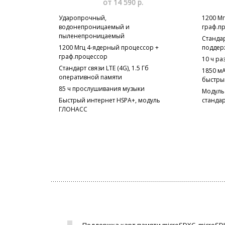
от 14 590 р.
Ударопрочный,
1200 М
водонепроницаемый и
граф.п
пыленепроницаемый
Стандар
1200 Мгц 4-ядерный процессор +
поддерж
граф.процессор
10 ч ра
Стандарт связи LTE (4G), 1.5 Гб
1850 мА
оперативной памяти
быстры
85 ч прослушивания музыки
Модуль
Быстрый интернет HSPA+, модуль
станда
ГЛОНАСС