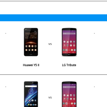
vs
Huawei Y5 II
LG Tribute
vs