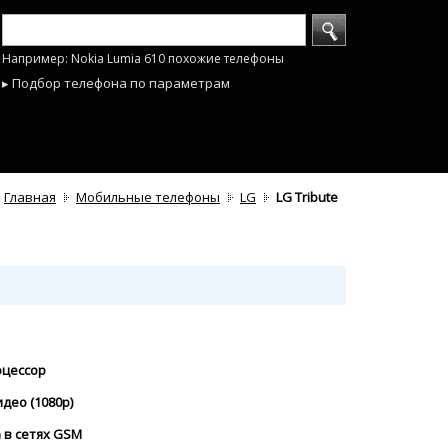
Например: Nokia Lumia 610 похожие телефоны
▸ Подбор телефона по параметрам
Главная
Мобильные телефоны
LG
LG Tribute
оцессор
идео (1080p)
а в сетях GSM