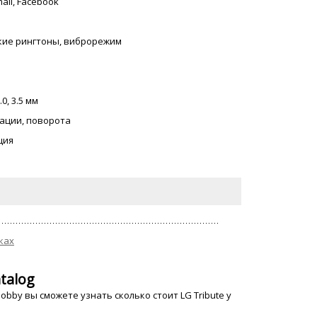
mail, Facebook
ские рингтоны, виброрежим
.0, 3.5 мм
ации, поворота
ция
ках
talog
bby вы сможете узнать сколько стоит LG Tribute у