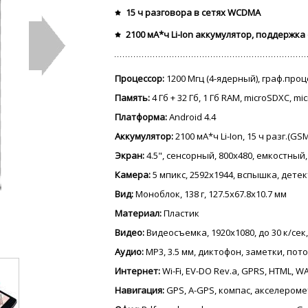
15 ч разговора в сетях WCDMA
2100 мА*ч Li-Ion аккумулятор, поддержка
Процессор:
1200 Мгц (4-ядерный), граф.про
Память:
4 Гб + 32 Гб, 1 Гб RAM, microSDXC, m
Платформа:
Android 4.4
Аккумулятор:
2100 мА*ч Li-Ion, 15 ч разг.(GS
Экран:
4.5", сенсорный, 800x480, емкостный, 
Камера:
5 мпикс, 2592x1944, вспышка, дете
Вид:
Моноблок, 138 г, 127.5x67.8x10.7 мм
Материал:
Пластик
Видео:
Видеосъемка, 1920x1080, до 30 к/сек
Аудио:
MP3, 3.5 мм, диктофон, заметки, пот
Интернет:
Wi-Fi, EV-DO Rev.a, GPRS, HTML, WA
Навигация:
GPS, A-GPS, компас, акселером