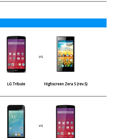
vs
LG Tribute
Highscreen Zera S (rev.S)
vs