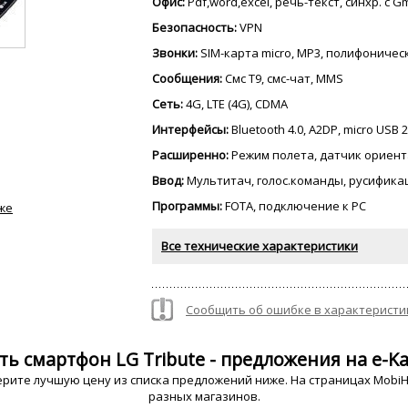
Офис:
Pdf,word,excel, речь-текст, синхр. с G
Безопасность:
VPN
Звонки:
SIM-карта micro, MP3, полифониче
Сообщения:
Смс Т9, смс-чат, MMS
Сеть:
4G, LTE (4G), CDMA
Интерфейсы:
Bluetooth 4.0, A2DP, micro USB 2
Расширенно:
Режим полета, датчик ориент
Ввод:
Мультитач, голос.команды, русифика
Программы:
FOTA, подключение к PC
же
Все технические характеристики
Сообщить об ошибке в характеристи
ть смартфон LG Tribute - предложения на e-Ka
рите лучшую цену из списка предложений ниже. На страницах MobiHo
разных магазинов.