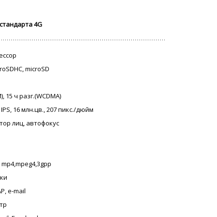
 стандарта 4G
цессор
icroSDHC, microSD
M), 15 ч разг.(WCDMA)
IPS, 16 млн.цв., 207 пикс./дюйм
ктор лиц, автофокус
, mp4,mpeg4,3gpp
оки
P, e-mail
етр