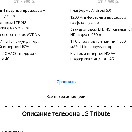
от 7 990 р.
от 7 490 р.
гц 4-ядерный процессор +
Платформа Android 5.0
роцессор
1200 Мгц 4-ядерный процессор +
т связи LTE (4G),
граф.процессор
ка двух SIM-карт
Стандарт связи LTE (4G), съемка Ful
зговора в сетях WCDMA
HD видео (1080p)
*ч Li-Ion аккумулятор,
1 Гб оперативной памяти, 1900
й интернет HSPA+
мА*ч Li-Ion аккумулятор
 ГЛОНАСС, поддержка
Быстрый интернет HSPA+,
рта 4G
поддержка стандарта 4G
Сравнить
Все похожие модели
Описание телефона LG Tribute