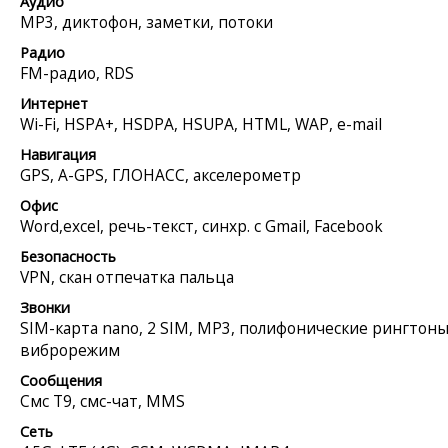
Аудио
MP3, диктофон, заметки, потоки
Радио
FM-радио, RDS
Интернет
Wi-Fi, HSPA+, HSDPA, HSUPA, HTML, WAP, e-mail
Навигация
GPS, A-GPS, ГЛОНАСС, акселерометр
Офис
Word,excel, речь-текст, синхр. с Gmail, Facebook
Безопасность
VPN, скан отпечатка пальца
Звонки
SIM-карта nano, 2 SIM, MP3, полифонические рингтоны
виброрежим
Сообщения
Смс Т9, смс-чат, MMS
Сеть