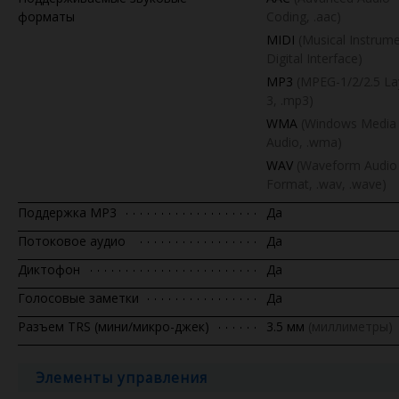
форматы
Coding, .aac)
MIDI
(Musical Instrum
Digital Interface)
MP3
(MPEG-1/2/2.5 La
3, .mp3)
WMA
(Windows Media
Audio, .wma)
WAV
(Waveform Audio 
Format, .wav, .wave)
Поддержка MP3
Да
Потоковое аудио
Да
Диктофон
Да
Голосовые заметки
Да
Разъем TRS (мини/микро-джек)
3.5 мм
(миллиметры)
Элементы управления