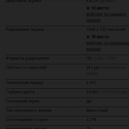
Диагональ экрана
6.82 in
(дюймы)
★ 10 место
(рейтинг по размеру
экрана)
Разрешение экрана
1640 x 720 пикселей
★ 78 место
(рейтинг по разреше
экрана)
Форматы разрешения
HD
(1280 х 720)
Плотность пикселей
263 ppi
(пикселей на
дюйм)
Технология экрана
S-IPS
Глубина цвета
24 бит
(16777216 цвет
Сенсорный экран
Да
Тип сенсорного экрана
Емкостный
Соотношение сторон
2.278
Автоповорот экрана
Да