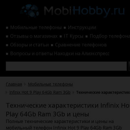
Мобильные телефоны
Инструкции
■
■
Отзывы о магазинах
IT Курсы
Подбор телефон
■
■
■
Обзоры и статьи
Сравнение телефонов
■
■
Вопросы и ответы
Находки на Алиэкспресс
■
Главная
Мобильные телефоны
Infinix Hot 9 Play 64Gb Ram 3Gb
Технические характеристик
Технические характеристики Infinix Ho
Play 64Gb Ram 3Gb и цены
Полные технические характеристики и цены на
мобильный телефон Infinix Hot 9 Play 64Gb Ram 3Gb