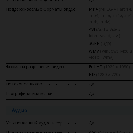
Поддерживаемые форматы видео
MP4
(MPEG-4 Part 14,
.mp4, .m4a, .m4p, .m4
.m4r, .m4v)
AVI
(Audio Video
Interleaved, .avi)
3GPP
(.3gp)
WMV
(Windows Media
Video, .wmv)
Форматы разрешения видео
Full HD
(1920 x 1080)
HD
(1280 х 720)
Потоковое видео
Да
Географические метки
Да
Аудио
Установленный аудиоплеер
Да
Поддерживаемые звуковые
AAC
(Advanced Audio