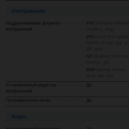
Изображения
Поддерживаемые форматы
PNG
(Portable Networ
изображений
Graphics, .png)
JPEG
(Joint Photograph
Experts Group, .jpg, .jp
.jfif, .jpe)
GIF
(Graphics Intercha
Format, .gif)
BMP
(Bitmap Picture,
.bmp, .dib, .rle)
Установленный редактор
Да
изображений
Географические метки
Да
Видео
Установленный видеоплеер
Да