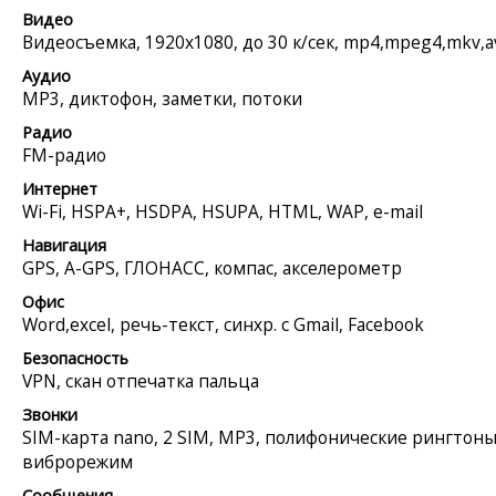
Видео
Видеосъемка, 1920x1080, до 30 к/сек, mp4,mpeg4,mkv,a
Аудио
MP3, диктофон, заметки, потоки
Радио
FM-радио
Интернет
Wi-Fi, HSPA+, HSDPA, HSUPA, HTML, WAP, e-mail
Навигация
GPS, A-GPS, ГЛОНАСС, компас, акселерометр
Офис
Word,excel, речь-текст, синхр. с Gmail, Facebook
Безопасность
VPN, скан отпечатка пальца
Звонки
SIM-карта nano, 2 SIM, MP3, полифонические рингтоны
виброрежим
Сообщения