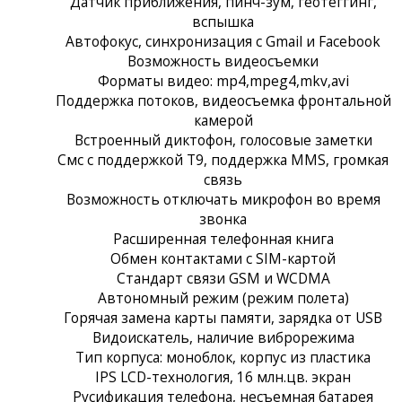
Датчик приближения, пинч-зум, геотеггинг,
вспышка
Автофокус, синхронизация с Gmail и Facebook
Возможность видеосъемки
Форматы видео: mp4,mpeg4,mkv,avi
Поддержка потоков, видеосъемка фронтальной
камерой
Встроенный диктофон, голосовые заметки
Смс с поддержкой Т9, поддержка MMS, громкая
связь
Возможность отключать микрофон во время
звонка
Расширенная телефонная книга
Обмен контактами с SIM-картой
Стандарт связи GSM и WCDMA
Автономный режим (режим полета)
Горячая замена карты памяти, зарядка от USB
Видоискатель, наличие виброрежима
Тип корпуса: моноблок, корпус из пластика
IPS LCD-технология, 16 млн.цв. экран
Русификация телефона, несъемная батарея