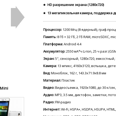
HD разрешение экрана (1280x720)
13 мегапиксельная камера, поддержка д
Процессор:
1200 Мгц (8-ядерный), граф.про
Память:
8 Гб + 32 Гб, 2 Гб RAM, microSDXC, m
Платформа:
Android 4.4
Аккумулятор:
2550 мА*ч Li-Ion, 25 ч разг.(GS
Экран:
5", сенсорный, 1280x720, емкостный, I
Камера:
13 мпикс, 4160x3120, вспышка, дет
Вид:
Моноблок, 162 г, 143.3x71.9x8.8 мм
Материал:
Пластик
Видео:
Видеосъемка, 1920x1080, до 30 к/сек
Mini
Аудио:
MP3, 3.5 мм, диктофон, заметки, пот
Радио:
FM-радио
Интернет:
Wi-Fi, HSPA+, HSDPA, HSUPA, HTML,