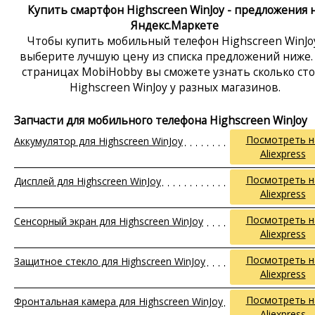
Купить смартфон Highscreen WinJoy - предложения 
Яндекс.Маркете
Чтобы купить мобильный телефон Highscreen WinJo
выберите лучшую цену из списка предложений ниже.
страницах MobiHobby вы сможете узнать сколько ст
Highscreen WinJoy у разных магазинов.
Запчасти для мобильного телефона Highscreen WinJoy
Посмотреть н
Аккумулятор для Highscreen WinJoy
Aliexpress
Посмотреть н
Дисплей для Highscreen WinJoy
Aliexpress
Посмотреть н
Сенсорный экран для Highscreen WinJoy
Aliexpress
Посмотреть н
Защитное стекло для Highscreen WinJoy
Aliexpress
Посмотреть н
Фронтальная камера для Highscreen WinJoy
Aliexpress