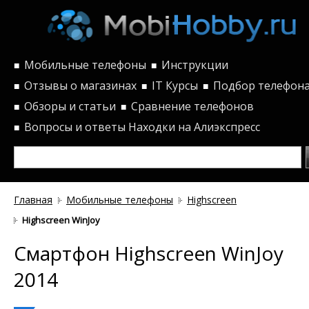
Мобильные телефоны
Инструкции
■
■
Отзывы о магазинах
IT Курсы
Подбор телефон
■
■
■
Обзоры и статьи
Сравнение телефонов
■
■
Вопросы и ответы
Находки на Алиэкспресс
■
Главная
Мобильные телефоны
Highscreen
Highscreen WinJoy
Смартфон Highscreen WinJoy
2014