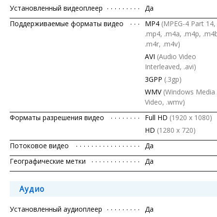
Установленный видеоплеер
Да
Поддерживаемые форматы видео
MP4
(MPEG-4 Part 14,
.mp4, .m4a, .m4p, .m4
.m4r, .m4v)
AVI
(Audio Video
Interleaved, .avi)
3GPP
(.3gp)
WMV
(Windows Media
Video, .wmv)
Форматы разрешения видео
Full HD
(1920 x 1080)
HD
(1280 х 720)
Потоковое видео
Да
Географические метки
Да
Аудио
Установленный аудиоплеер
Да