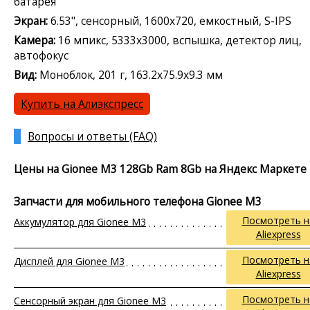
батарея
Экран:
6.53", сенсорный, 1600x720, емкостный, S-IPS
Камера:
16 мпикс, 5333x3000, вспышка, детектор лиц,
автофокус
Вид:
Моноблок, 201 г, 163.2x75.9x9.3 мм
Купить на Алиэкспресс
Вопросы и ответы (FAQ)
Цены на Gionee M3 128Gb Ram 8Gb на Яндекс Маркете
Запчасти для мобильного телефона Gionee M3
Посмотреть н
Аккумулятор для Gionee M3
Aliexpress
Посмотреть н
Дисплей для Gionee M3
Aliexpress
Посмотреть н
Сенсорный экран для Gionee M3