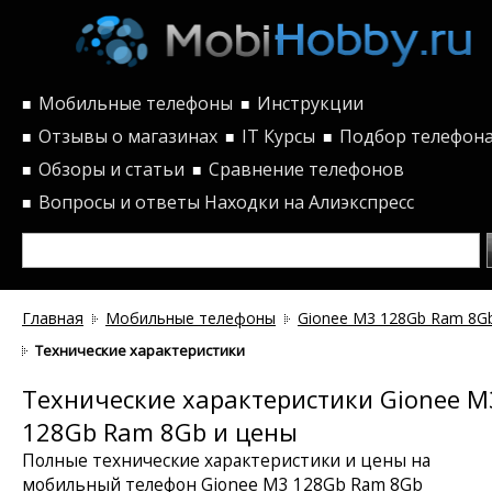
Мобильные телефоны
Инструкции
■
■
Отзывы о магазинах
IT Курсы
Подбор телефон
■
■
■
Обзоры и статьи
Сравнение телефонов
■
■
Вопросы и ответы
Находки на Алиэкспресс
■
Главная
Мобильные телефоны
Gionee M3 128Gb Ram 8G
Технические характеристики
Технические характеристики Gionee M
128Gb Ram 8Gb и цены
Полные технические характеристики и цены на
мобильный телефон Gionee M3 128Gb Ram 8Gb