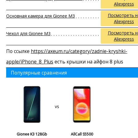
Aliexpress
Посмотреть н
Основная камера для Gionee M3
Aliexpress
Посмотреть н
Чехол для Gionee M3
Aliexpress
По ссылке
https://axeum.ru/category/zadnie-kryshki-
apple/iPhone_8_Plus
есть крышки на айфон 8 plus
Популярные сравнения
vs
Gionee K3 128Gb
AllCall S5500