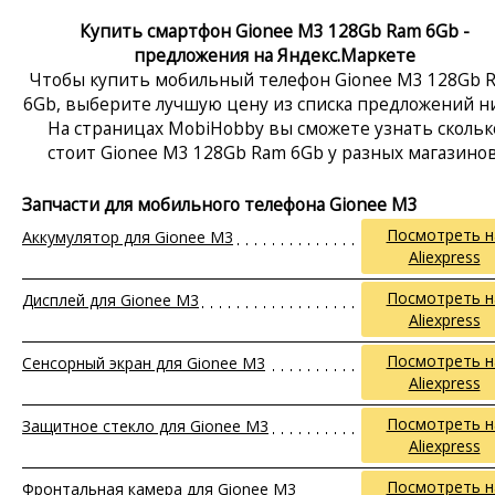
Купить смартфон Gionee M3 128Gb Ram 6Gb -
предложения на Яндекс.Маркете
Чтобы купить мобильный телефон Gionee M3 128Gb 
6Gb, выберите лучшую цену из списка предложений н
На страницах MobiHobby вы сможете узнать скольк
стоит Gionee M3 128Gb Ram 6Gb у разных магазинов
Запчасти для мобильного телефона Gionee M3
Посмотреть н
Аккумулятор для Gionee M3
Aliexpress
Посмотреть н
Дисплей для Gionee M3
Aliexpress
Посмотреть н
Сенсорный экран для Gionee M3
Aliexpress
Посмотреть н
Защитное стекло для Gionee M3
Aliexpress
Посмотреть н
Фронтальная камера для Gionee M3