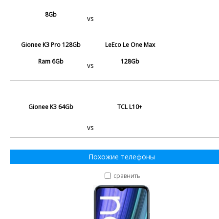
8Gb
vs
Gionee K3 Pro 128Gb
LeEco Le One Max
Ram 6Gb
128Gb
vs
Gionee K3 64Gb
TCL L10+
vs
Похожие телефоны
сравнить