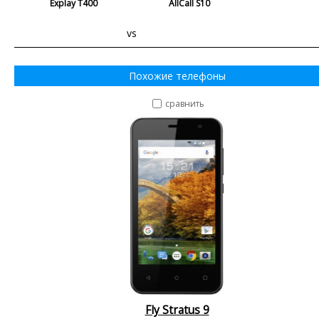
Explay T400
AllCall S10
vs
Похожие телефоны
сравнить
Fly Stratus 9