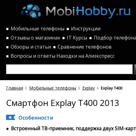
Мобильные телефоны
Инструкции
■
■
Отзывы о магазинах
IT Курсы
Подбор телефон
■
■
■
Обзоры и статьи
Сравнение телефонов
■
■
Вопросы и ответы
Находки на Алиэкспресс
■
Главная
Мобильные телефоны
Explay
Explay T400
Смартфон Explay T400 2013
Особенности
Встроенный ТВ-приемник, поддержка двух SIM-карт