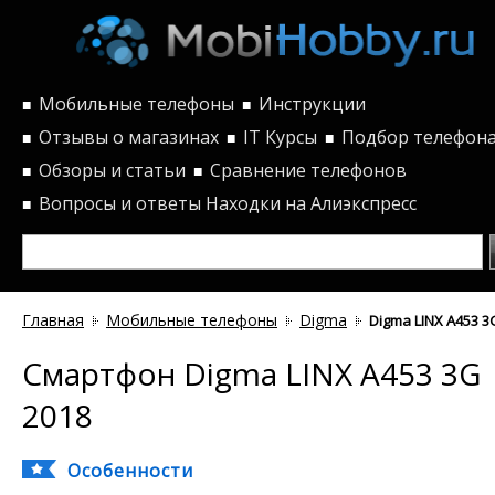
Мобильные телефоны
Инструкции
■
■
Отзывы о магазинах
IT Курсы
Подбор телефон
■
■
■
Обзоры и статьи
Сравнение телефонов
■
■
Вопросы и ответы
Находки на Алиэкспресс
■
Главная
Мобильные телефоны
Digma
Digma LINX A453 3
Смартфон Digma LINX A453 3G
2018
Особенности