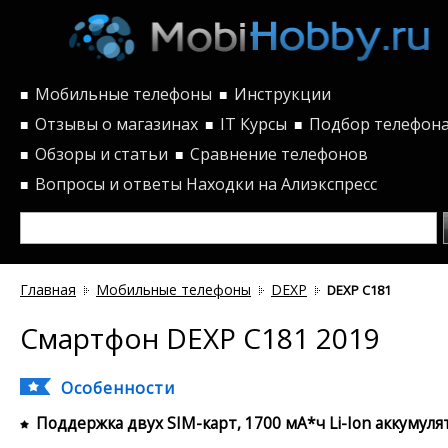
Мобильные телефоны
Инструкции
■
■
Отзывы о магазинах
IT Курсы
Подбор телефон
■
■
■
Обзоры и статьи
Сравнение телефонов
■
■
Вопросы и ответы
Находки на Алиэкспресс
■
Главная
Мобильные телефоны
DEXP
DEXP C181
Смартфон DEXP C181 2019
Особенности
Поддержка двух SIM-карт, 1700 мА*ч Li-Ion аккумуля