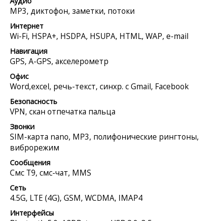
Аудио
MP3, диктофон, заметки, потоки
Интернет
Wi-Fi, HSPA+, HSDPA, HSUPA, HTML, WAP, e-mail
Навигация
GPS, A-GPS, акселерометр
Офис
Word,excel, речь-текст, синхр. с Gmail, Facebook
Безопасность
VPN, скан отпечатка пальца
Звонки
SIM-карта nano, MP3, полифонические рингтоны,
виброрежим
Сообщения
Смс Т9, смс-чат, MMS
Сеть
4.5G, LTE (4G), GSM, WCDMA, IMAP4
Интерфейсы