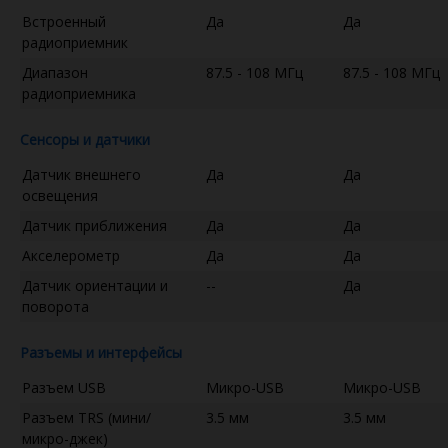
Встроенный
Да
Да
радиоприемник
Диапазон
87.5 - 108 МГц
87.5 - 108 МГц
радиоприемника
Сенсоры и датчики
Датчик внешнего
Да
Да
освещения
Датчик приближения
Да
Да
Акселерометр
Да
Да
Датчик ориентации и
--
Да
поворота
Разъемы и интерфейсы
Разъем USB
Микро-USB
Микро-USB
Разъем TRS (мини/
3.5 мм
3.5 мм
микро-джек)