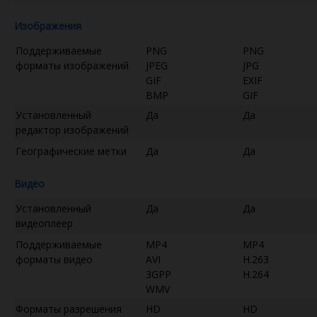
Изображения
Поддерживаемые
PNG
PNG
форматы изображений
JPEG
JPG
GIF
EXIF
BMP
GIF
Установленный
Да
Да
редактор изображений
Географические метки
Да
Да
Видео
Установленный
Да
Да
видеоплеер
Поддерживаемые
MP4
MP4
форматы видео
AVI
H.263
3GPP
H.264
WMV
Форматы разрешения
HD
HD