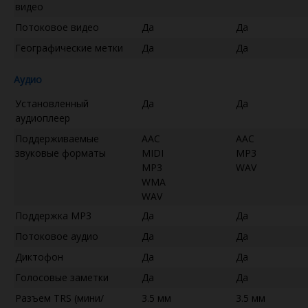
видео
Потоковое видео
Да
Да
Географические метки
Да
Да
Аудио
Установленный
Да
Да
аудиоплеер
Поддерживаемые
AAC
AAC
звуковые форматы
MIDI
MP3
MP3
WAV
WMA
WAV
Поддержка MP3
Да
Да
Потоковое аудио
Да
Да
Диктофон
Да
Да
Голосовые заметки
Да
Да
Разъем TRS (мини/
3.5 мм
3.5 мм