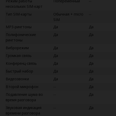
Режим работы
Попеременный
--
нескольких SIM-карт
Тип SIM-карты
Обычная + micro
--
SIM
MP3-рингтоны
Да
Да
Полифонические
Да
Да
рингтоны
Виброрежим
Да
Да
Громкая связь
Да
Да
Конференц-связь
Да
Да
Быстрый набор
Да
Да
Видеозвонки
Да
Да
Второй микрофон
--
Да
Подавление шума во
--
Да
время разговора
Звуковая индикация
--
Да
времени разговора