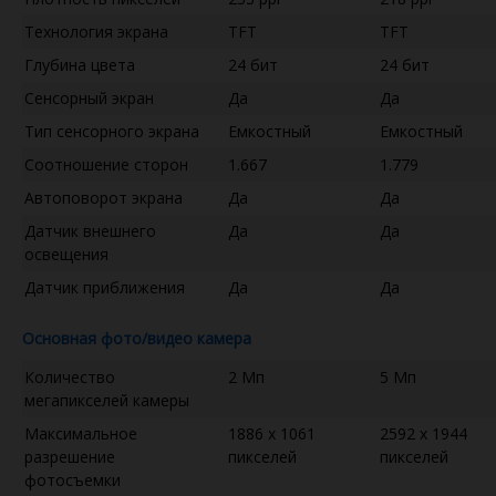
Технология экрана
TFT
TFT
Глубина цвета
24 бит
24 бит
Сенсорный экран
Да
Да
Тип сенсорного экрана
Емкостный
Емкостный
Соотношение сторон
1.667
1.779
Автоповорот экрана
Да
Да
Датчик внешнего
Да
Да
освещения
Датчик приближения
Да
Да
Основная фото/видео камера
Количество
2 Мп
5 Мп
мегапикселей камеры
Максимальное
1886 x 1061
2592 x 1944
разрешение
пикселей
пикселей
фотосъемки