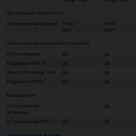
Программные возможности
Установленный браузер
HTML
HTML
WAP
WAP
Прием и передача коротких сообщений
SMS-сообщения
Да
Да
Поддержка SMS T9
Да
Да
Вывод SMS в виде чата
Да
Да
Поддержка MMS
Да
Да
Безопасность
Установленный
--
Да
антивирус
Установленный VPN
Да
Да
Дополнительные функции