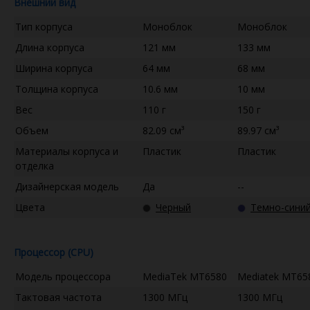
Внешний вид
Тип корпуса
Моноблок
Моноблок
Длина корпуса
121 мм
133 мм
Ширина корпуса
64 мм
68 мм
Толщина корпуса
10.6 мм
10 мм
Вес
110 г
150 г
Объем
82.09 см³
89.97 см³
Материалы корпуса и
Пластик
Пластик
отделка
Дизайнерская модель
Да
--
Цвета
Черный
Темно-сини
Процессор (CPU)
Модель процессора
MediaTek MT6580
Mediatek MT65
Тактовая частота
1300 МГц
1300 МГц