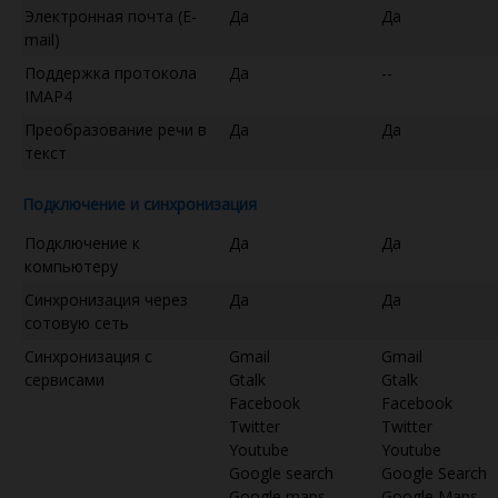
Электронная почта (E-
Да
Да
mail)
Поддержка протокола
Да
--
IMAP4
Преобразование речи в
Да
Да
текст
Подключение и синхронизация
Подключение к
Да
Да
компьютеру
Синхронизация через
Да
Да
сотовую сеть
Синхронизация с
Gmail
Gmail
сервисами
Gtalk
Gtalk
Facebook
Facebook
Twitter
Twitter
Youtube
Youtube
Google search
Google Search
Google maps
Google Maps