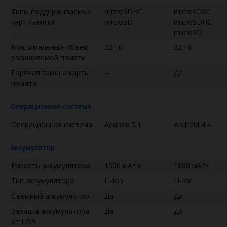
Типы поддерживаемых
microSDHC
microSDXC
карт памяти
microSD
microSDHC
microSD
Максимальный объем
32 Гб
32 Гб
расширяемой памяти
Горячая замена карты
--
Да
памяти
Операционная система
Операционная система
Android 5.1
Android 4.4
Аккумулятор
Емкость аккумулятора
1500 мА*ч
1800 мА*ч
Тип аккумулятора
Li-Ion
Li-Ion
Съемный аккумулятор
Да
Да
Зарядка аккумулятора
Да
Да
от USB