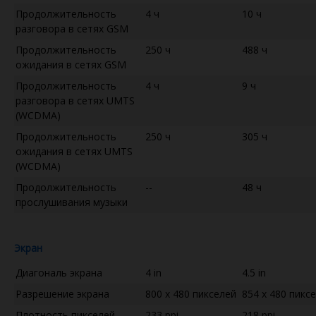
Продолжительность
4 ч
10 ч
разговора в сетях GSM
Продолжительность
250 ч
488 ч
ожидания в сетях GSM
Продолжительность
4 ч
9 ч
разговора в сетях UMTS
(WCDMA)
Продолжительность
250 ч
305 ч
ожидания в сетях UMTS
(WCDMA)
Продолжительность
--
48 ч
прослушивания музыки
Экран
Диагональ экрана
4 in
4.5 in
Разрешение экрана
800 x 480 пикселей
854 x 480 пикс
Плотность пикселей
233 ppi
218 ppi