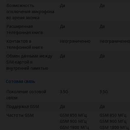
Возможность
Да
Да
отключения микрофона
во время звонка
Расширенная
Да
Да
телефонная книга
Контактов в
Неограниченно
Неограниченн
телефонной книге
Обмен данными между
Да
Да
SIM-картой и
внутренней памятью
Сотовая связь
Поколение сотовой
3.5G
3.5G
связи
Поддержка GSM
Да
Да
Частоты GSM
GSM 850 МГц
GSM 850 МГц
GSM 900 МГц
GSM 900 МГц
GSM 1800 МГц
GSM 1800 МГц