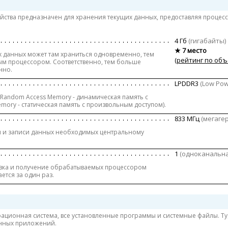
йства предназначен для хранения текущих данных, предоставляя процес
4 Гб
(гигабайты)
★ 7 место
 данных может там храниться одновременно, тем
(рейтинг по об
ым процессором. Соответственно, тем больше
нно.
LPDDR3
(Low Pow
 Random Access Memory - динамическая память с
mory - статическая память с произвольным доступом).
833 МГц
(мегаге
ия и записи данных необходимых центральному
1
(одноканальна
равка и получение обрабатываемых процессором
ется за один раз.
ерационная система, все yстановленные программы и системные файлы. Ту
енных приложений.