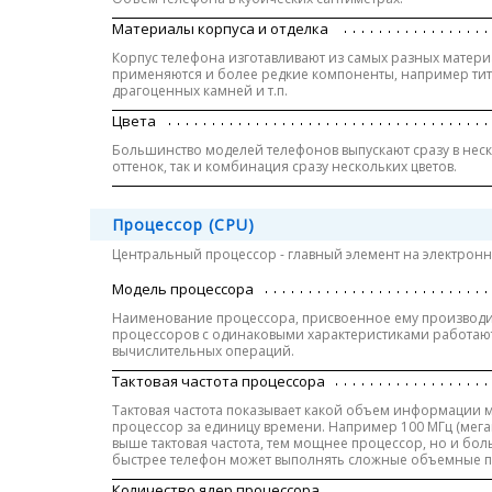
Материалы корпуса и отделка
Корпус телефона изготавливают из самых разных материа
применяются и более редкие компоненты, например тита
драгоценных камней и т.п.
Цвета
Большинство моделей телефонов выпускают сразу в неск
оттенок, так и комбинация сразу нескольких цветов.
Процессор (CPU)
Центральный процессор - главный элемент на электронно
Модель процессора
Наименование процессора, присвоенное ему производит
процессоров с одинаковыми характеристиками работают
вычислительных операций.
Тактовая частота процессора
Тактовая частота показывает какой объем информации 
процессор за единицу времени. Например 100 МГц (мегаг
выше тактовая частота, тем мощнее процессор, но и бо
быстрее телефон может выполнять сложные объемные 
Количество ядер процессора