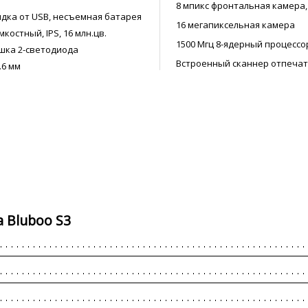
8 мпикс фронтальная камера,
рядка от USB, несъемная батарея
16 мегапиксельная камера
мкостный, IPS, 16 млн.цв.
1500 Мгц 8-ядерный процессо
ышка 2-светодиода
Встроенный сканнер отпечат
.6 мм
 Bluboo S3