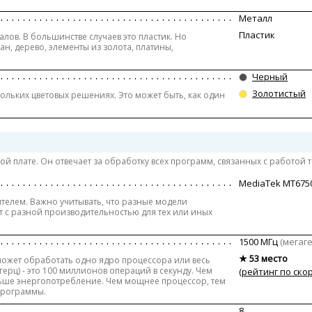
Металл
Пластик
лов. В большинстве случаев это пластик. Но
н, дерево, элементы из золота, платины,
Черный
Золотистый
ольких цветовых решениях. Это может быть, как один
й плате. Он отвечает за обработку всех программ, связанных с работой 
MediaTek MT675
елем. Важно учитывать, что разные модели
 с разной производительностью для тех или иных
1500 МГц
(мегаг
★ 53 место
может обработать одно ядро процессора или весь
ерц) - это 100 миллионов операций в секунду. Чем
(рейтинг по ско
льше энергопотребление. Чем мощнее процессор, тем
программы.
8