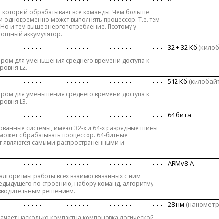
, который обрабатывает все команды. Чем больше
 одновременно может выполнять процессор. Т.е. тем
Но и тем выше энергопотребление. Поэтому у
мощный аккумулятор.
32 + 32 Кб
(кило
ром для уменьшения среднего времени доступа к
ровня L2.
512 Кб
(килобай
ром для уменьшения среднего времени доступа к
ровня L3.
64 бита
ованные системы, имеют 32-х и 64-х разрядные шины
 может обрабатывать процессор. 64-битные
нт являются самыми распространенными и
ARMv8-A
алгоритмы работы всех взаимосвязанных с ним
редыдущего по строению, набору команд, алгоритму
изводительным решением.
28 нм
(нанометр
начает насколько компактна компоновка логической