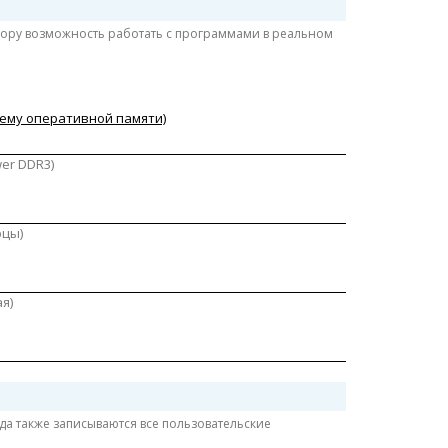
сору возможность работать с программами в реальном
ъему оперативной памяти)
er DDR3)
рцы)
я)
да также записываются все пользовательские