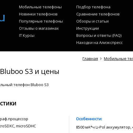
Мобильные телефоны
Подбор телефона
Новинки телефонов
Сравнение телефонов
Популярные телефоны
Обзоры и статьи
Отзывы о магазинах
Инструкции
IT Курсы
Вопросы и ответы (FAQ)
Находки на Алиэкспресс
Главная
Мобильные те
Bluboo S3 и цены
льный телефон Bluboo S3
стики
 граф.процессор
Особенности:
microSDXC, microSDHC
8500 мА*ч Li-Pol аккумулятор