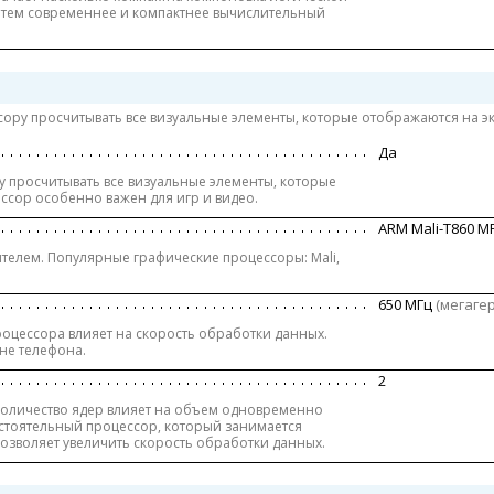
 тем современнее и компактнее вычислительный
ру просчитывать все визуальные элементы, которые отображаются на эк
Да
 просчитывать все визуальные элементы, которые
ссор особенно важен для игр и видео.
ARM Mali-T860 M
елем. Популярные графические процессоры: Mali,
650 МГц
(мегаге
процессора влияет на скорость обработки данных.
не телефона.
2
количество ядер влияет на объем одновременно
остоятельный процессор, который занимается
озволяет увеличить скорость обработки данных.