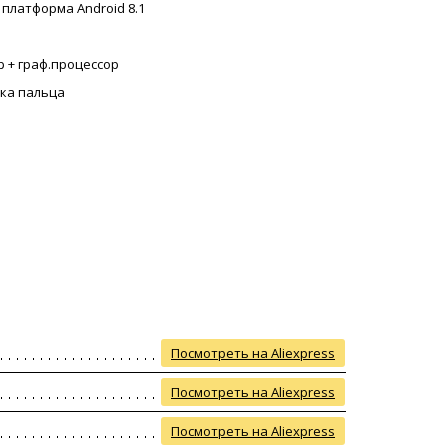
 платформа Android 8.1
р + граф.процессор
ка пальца
Посмотреть на Aliexpress
Посмотреть на Aliexpress
Посмотреть на Aliexpress