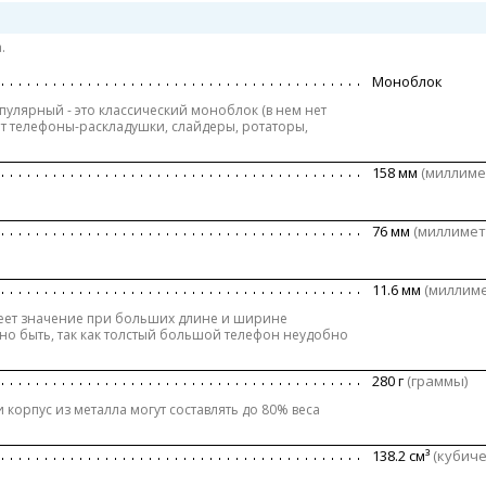
.
Моноблок
улярный - это классический моноблок (в нем нет
т телефоны-раскладушки, слайдеры, ротаторы,
158 мм
(миллиме
76 мм
(миллимет
11.6 мм
(миллим
еет значение при больших длине и ширине
но быть, так как толстый большой телефон неудобно
280 г
(граммы)
 корпус из металла могут составлять до 80% веса
138.2 см³
(кубич