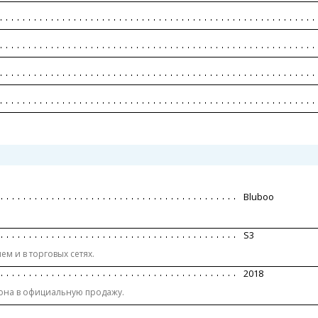
Bluboo
S3
м и в торговых сетях.
2018
она в официальную продажу.