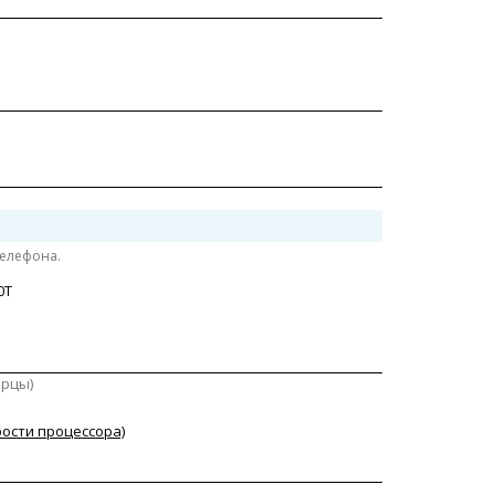
телефона.
0T
ерцы)
рости процессора)