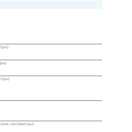
тры)
ры)
етры)
еские сантиметры)