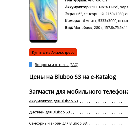
Платформа:
Android 8.1
Аккумулятор:
8500 мА*ч Li-Pol, за
Экран:
6", сенсорный, 2160x1080, е
Камера:
16 мпикс, 5333x3000, всп
Вид:
Моноблок, 280 г, 157.8x75.5x11
Купить на Алиэкспресс
Вопросы и ответы (FAQ)
Цены на Bluboo S3 на e-Katalog
Запчасти для мобильного телефона
Аккумулятор для Bluboo S3
Дисплей для Bluboo S3
Сенсорный экран для Bluboo S3