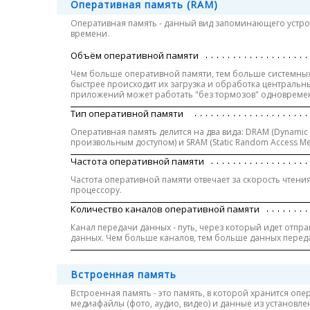
Оперативная память (RAM)
Оперативная память - данный вид запоминающего устро
времени.
Объём оперативной памяти
Чем больше оперативной памяти, тем больше системных
быстрее происходит их загрузка и обработка центральн
приложений может работать "без тормозов" одновреме
Тип оперативной памяти
Оперативная память делится на два вида: DRAM (Dynamic
произвольным доступом) и SRAM (Static Random Access Me
Частота оперативной памяти
Частота оперативной памяти отвечает за скорость чтен
процессору.
Количество каналов оперативной памяти
Канал передачи данных - путь, через который идет отп
данных. Чем больше каналов, тем больше данных переда
Встроенная память
Встроенная память - это память, в которой хранится оп
медиафайлы (фото, аудио, видео) и данные из установл