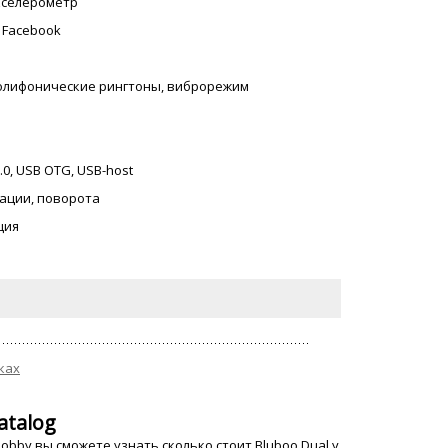
акселерометр
, Facebook
 полифонические рингтоны, виброрежим
2.0, USB OTG, USB-host
ации, поворота
ция
ках
atalog
bby вы сможете узнать сколько стоит Bluboo Dual у