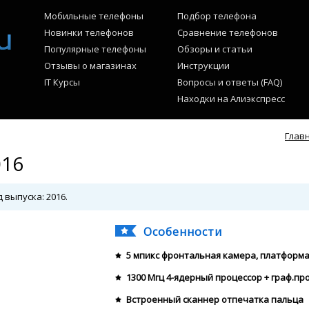
Мобильные телефоны
Подбор телефона
Новинки телефонов
Сравнение телефонов
Популярные телефоны
Обзоры и статьи
Отзывы о магазинах
Инструкции
IT Курсы
Вопросы и ответы (FAQ)
Находки на Алиэкспресс
Глав
016
 выпуска: 2016.
Особенности
5 мпикс фронтальная камера, платформа 
1300 Мгц 4-ядерный процессор + граф.пр
Встроенный сканнер отпечатка пальца