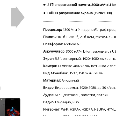
2 Гб оперативной памяти, 3000 мА*ч Li-I
Full HD разрешение экрана (1920x1080)
Процессор:
1300 Мгц (4-ядерный), граф.про
Память:
16 Гб + 256 Гб, 2 Гб RAM, microSDXC,
Платформа:
Android 6.0
Аккумулятор:
3000 мА*ч Li-Ion, зарядка от 
Экран:
5.5", сенсорный, 1920x1080, емкостный
Камера:
13 мпикс, 4807x2704, вспышка 2-св
Вид:
Моноблок, 153 г, 150.6x76.3x8 мм
Материал:
Алюминий
Видео:
Видеосъемка, 1920x1080, до 30 к/сек
l
Аудио:
MP3, диктофон, заметки, потоки
Радио:
FM-радио, RDS
Интернет:
Wi-Fi, HSPA+, HSDPA, HSUPA, HTML,