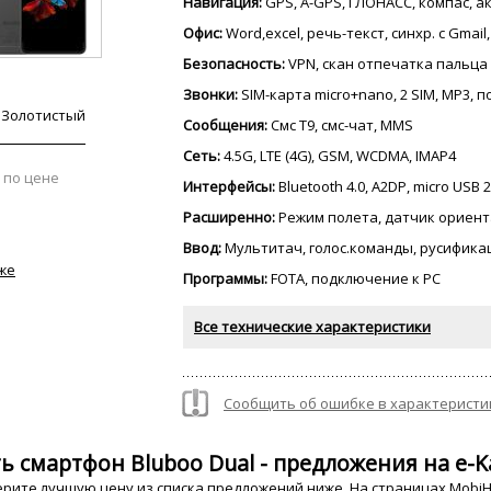
Навигация:
GPS, A-GPS, ГЛОНАСС, компас, 
Офис:
Word,excel, речь-текст, синхр. с Gmail
Безопасность:
VPN, скан отпечатка пальца
Звонки:
SIM-карта micro+nano, 2 SIM, MP3,
Золотистый
Сообщения:
Смс Т9, смс-чат, MMS
Сеть:
4.5G, LTE (4G), GSM, WCDMA, IMAP4
 по цене
Интерфейсы:
Bluetooth 4.0, A2DP, micro USB 
Расширенно:
Режим полета, датчик ориент
Ввод:
Мультитач, голос.команды, русифика
же
Программы:
FOTA, подключение к PC
Все технические характеристики
Сообщить об ошибке в характеристи
ь смартфон Bluboo Dual - предложения на e-K
рите лучшую цену из списка предложений ниже. На страницах MobiHo