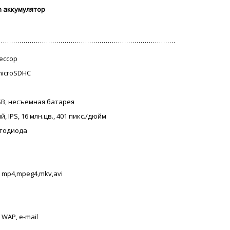
on аккумулятор
цессор
 microSDHC
USB, несъемная батарея
, IPS, 16 млн.цв., 401 пикс./дюйм
етодиода
, mp4,mpeg4,mkv,avi
 WAP, e-mail