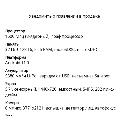
--
Уведомить о появлении в продаже
Процессор
1600 Мгц (8-ядерный), граф.процессор
Память
32 Гб + 128 Гб, 2 Гб RAM, microSDXC, microSDHC
Платформа
Android 11.0
Аккумулятор
5580 мА*ч Li-Pol, зарядка от USB, несъемная батарея
Экран
5.7", сенсорный, 1440x720, емкостный, S-IPS, 282 пикс./
дюйм
Камера
8 мпикс, 3771x2121, вспышка, детектор лиц, автофокус
Вид