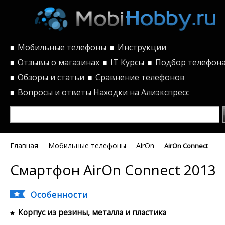
Мобильные телефоны
Инструкции
■
■
Отзывы о магазинах
IT Курсы
Подбор телефон
■
■
■
Обзоры и статьи
Сравнение телефонов
■
■
Вопросы и ответы
Находки на Алиэкспресс
■
Главная
Мобильные телефоны
AirOn
AirOn Connect
Смартфон AirOn Connect 2013
Особенности
Корпус из резины, металла и пластика