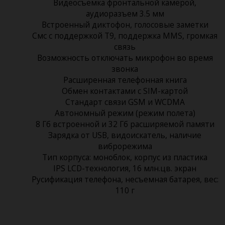
Видеосъемка фронтальной камерой,
аудиоразъем 3.5 мм
Встроенный диктофон, голосовые заметки
Смс с поддержкой Т9, поддержка MMS, громкая
связь
Возможность отключать микрофон во время
звонка
Расширенная телефонная книга
Обмен контактами с SIM-картой
Стандарт связи GSM и WCDMA
Автономный режим (режим полета)
8 Гб встроенной и 32 Гб расширяемой памяти
Зарядка от USB, видоискатель, наличие
виброрежима
Тип корпуса: моноблок, корпус из пластика
IPS LCD-технология, 16 млн.цв. экран
Русификация телефона, несъемная батарея, вес:
110 г