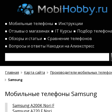
Мобильные телефоны
Инструкции
■
■
Отзывы о магазинах
IT Курсы
Подбор телефон
■
■
■
Обзоры и статьи
Сравнение телефонов
■
■
Вопросы и ответы
Находки на Алиэкспресс
■
Главная
Карта сайта
Производители мобильных телефо
Samsung
Мобильные телефоны Samsung
Samsung A200K Nori F
Samsung A220 F Nori