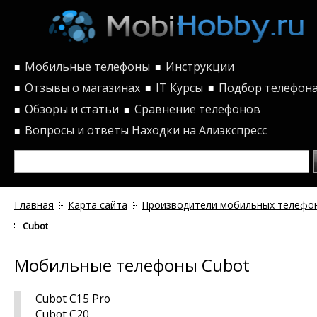
Мобильные телефоны
Инструкции
■
■
Отзывы о магазинах
IT Курсы
Подбор телефон
■
■
■
Обзоры и статьи
Сравнение телефонов
■
■
Вопросы и ответы
Находки на Алиэкспресс
■
Главная
Карта сайта
Производители мобильных телефо
Cubot
Мобильные телефоны Cubot
Cubot C15 Pro
Cubot C20